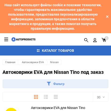
Наш сайт использует файлы cookie и похожие технологии,
чтобы гарантировать максимальное удобство
пользователям, предоставляя персонализированную
информацию, запоминая предпочтения в области
маркетинга и продукции, а также помогая получить
правильную информацию.
0
КАТАЛОГ ТОВАРОВ
Главная
Автоковрики EVA
Nissan
Автоковрики EVA для Nissan Tino под заказ
Фильтр
Плитка
Подробно
Компактно
30
Автоковрики EVA для Nissan Tino
30