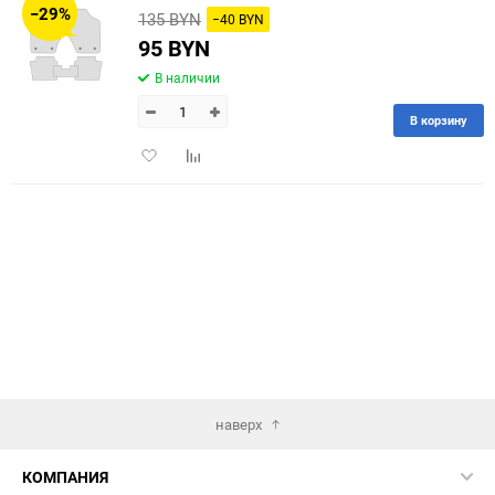
−29%
135 BYN
−40 BYN
60
95 BYN
В наличии
90
В корзину
150
Добавить
Добавить
в
к
избранное
сравнению
наверх
КОМПАНИЯ