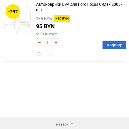
Автоковрики EVA для Ford Focus C-Max 2003-
30
н.в.
−29%
135 BYN
−40 BYN
60
95 BYN
90
В наличии
150
В корзину
Добавить
Добавить
в
к
избранное
сравнению
наверх