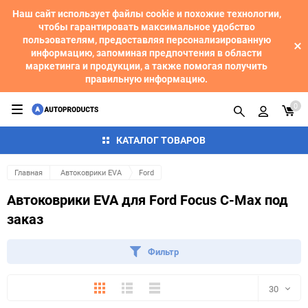
Наш сайт использует файлы cookie и похожие технологии,
чтобы гарантировать максимальное удобство
пользователям, предоставляя персонализированную
информацию, запоминая предпочтения в области
маркетинга и продукции, а также помогая получить
правильную информацию.
0
КАТАЛОГ ТОВАРОВ
Главная
Автоковрики EVA
Ford
Автоковрики EVA для Ford Focus C-Max под
заказ
Фильтр
Плитка
Подробно
Компактно
30