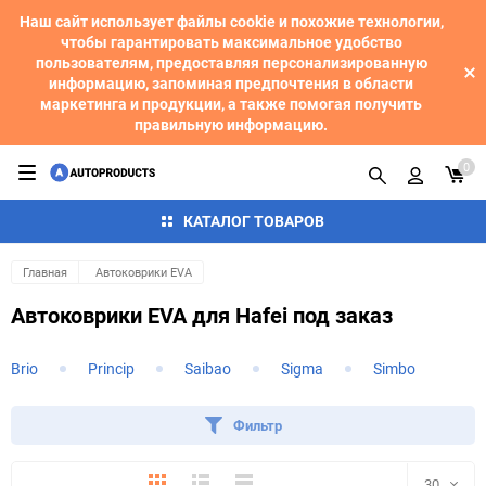
Наш сайт использует файлы cookie и похожие технологии,
чтобы гарантировать максимальное удобство
пользователям, предоставляя персонализированную
информацию, запоминая предпочтения в области
маркетинга и продукции, а также помогая получить
правильную информацию.
0
КАТАЛОГ ТОВАРОВ
Главная
Автоковрики EVA
Автоковрики EVA для Hafei под заказ
Brio
Princip
Saibao
Sigma
Simbo
Фильтр
Плитка
Подробно
Компактно
30