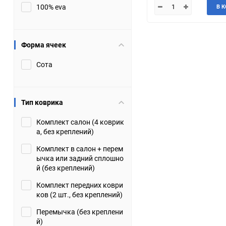
100% eva
В 
JMC
Jaguar
Lamborghini
Lancia
Форма ячеек
Сота
Lincoln
Luxgen
Maserati
Maybach
Тип коврика
Metrocab
Mitsubishi
Комплект салон (4 коврик
а, без креплений)
Opel
PUCH
Комплект в салон + перем
ычка или задний сплошно
Porsche
Proton
й (без креплений)
Комплект передних коври
Rover
SEAT
ков (2 шт., без креплений)
Перемычка (без креплени
ShuangHuan
Skoda
й)