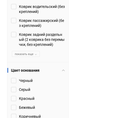
Коврик водительский (без
Suzuki
TATA
креплений)
Tianye
Tofas
Коврик пассажирский (бе
з креплений)
Volkswagen
Volvo
Коврик задний раздельн
ый (2 коврика без перемы
чки, без креплений)
Zotye
ЗАЗ
показать еще
Москвич
СМЗ
Цвет основания
Черный
Серый
Красный
Бежевый
Коричневый