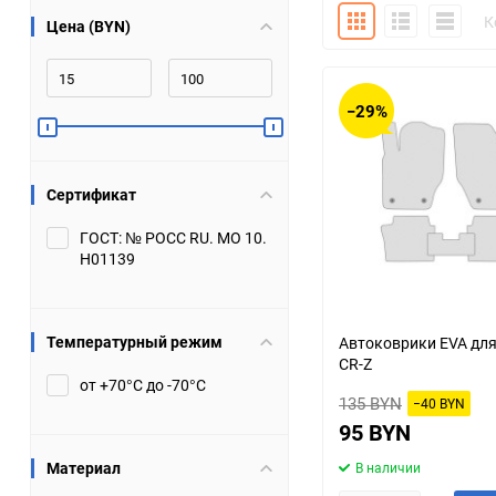
Плитка
Подробно
Компакт
К
Цена (BYN)
Bugatti
Cadillac
Chery
Chevrolet
−29%
DW Hower
Dacia
Сертификат
Datsun
De Tomaso
ГОСТ: № РОСС RU. МО 10.
Н01139
DongFeng
Doninvest
Ferrari
Fiat
Температурный режим
Автоковрики EVA дл
CR-Z
Geely
Genesis
от +70°С до -70°С
135 BYN
−40 BYN
Hanomag
Haval
95 BYN
Материал
В наличии
Hummer
Hyundai