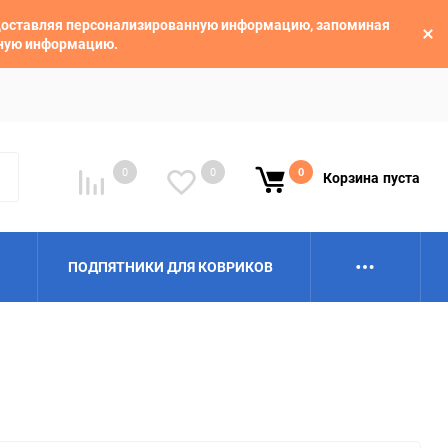
едоставляя персонализированную информацию, запоминая
ьную информацию.
0
0
0
Корзина
пуста
ПОДПЯТНИКИ ДЛЯ КОВРИКОВ
Alpina
Aro
BAIC
BelGee
Borgward
Brilliance