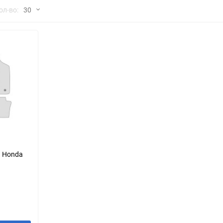
но
ол-во:
30
Chana
ChangFeng
30
Chrysler
Citroen
60
Dadi
Daewoo
90
DeLorean
Delage
150
Eagle
Excalibur
Ford
Foton
я Honda
Geo
Great Wall
Hawtai
Honda
Infiniti
Iran Khodro