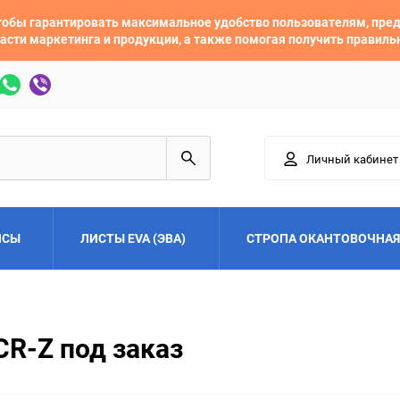
 чтобы гарантировать максимальное удобство пользователям, пр
асти маркетинга и продукции, а также помогая получить правил
Личный кабинет
ЙСЫ
ЛИСТЫ EVA (ЭВА)
СТРОПА ОКАНТОВОЧНАЯ
Adler
Alfa Romeo
CR-Z под заказ
Audi
Austin
Buick
BYD