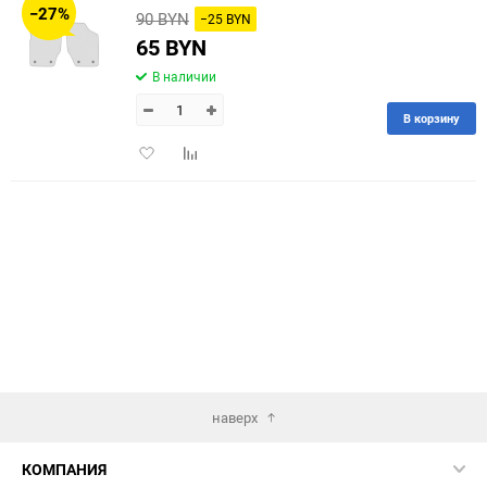
−27%
90 BYN
−25 BYN
60
65 BYN
В наличии
90
В корзину
150
Добавить
Добавить
в
к
избранное
сравнению
наверх
КОМПАНИЯ