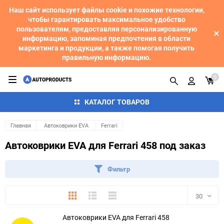
Наш сайт использует файлы cookie и похожие технологии,
чтобы гарантировать максимальное удобство
пользователям, предоставляя персонализированную
информацию, запоминая предпочтения в области
маркетинга и продукции, а также помогая получить
правильную информацию.
0
КАТАЛОГ ТОВАРОВ
Главная
Автоковрики EVA
Ferrari
Автоковрики EVA для Ferrari 458 под заказ
Фильтр
Плитка
Подробно
Компактно
30
Автоковрики EVA для Ferrari 458
30