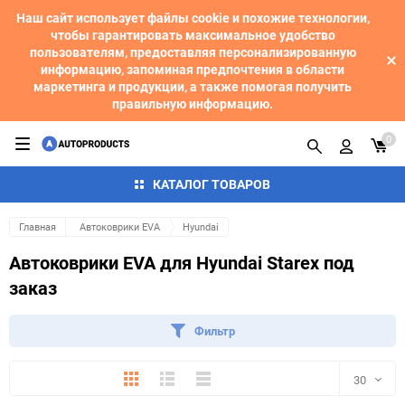
Наш сайт использует файлы cookie и похожие технологии,
чтобы гарантировать максимальное удобство
пользователям, предоставляя персонализированную
информацию, запоминая предпочтения в области
маркетинга и продукции, а также помогая получить
правильную информацию.
0
КАТАЛОГ ТОВАРОВ
Главная
Автоковрики EVA
Hyundai
Автоковрики EVA для Hyundai Starex под
заказ
Фильтр
Плитка
Подробно
Компактно
30