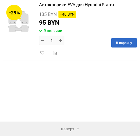
Автоковрики EVA для Hyundai Starex
30
−29%
135 BYN
−40 BYN
60
95 BYN
В наличии
90
В корзину
150
Добавить
Добавить
в
к
избранное
сравнению
наверх