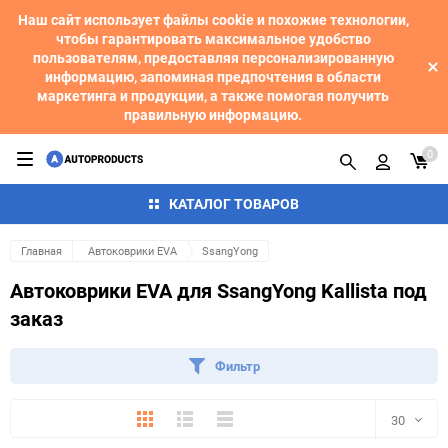
Наш сайт использует файлы cookie и похожие технологии,
чтобы гарантировать максимальное удобство
пользователям, предоставляя персонализированную
информацию, запоминая предпочтения в области
маркетинга и продукции, а также помогая получить
правильную информацию.
0
КАТАЛОГ ТОВАРОВ
Главная
Автоковрики EVA
SsangYong
Автоковрики EVA для SsangYong Kallista под
заказ
Фильтр
Плитка
Подробно
Компактно
30