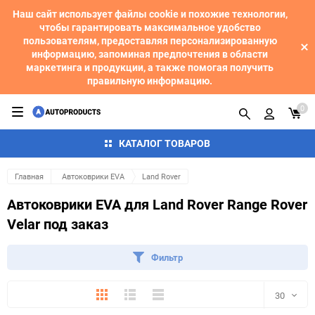
Наш сайт использует файлы cookie и похожие технологии,
чтобы гарантировать максимальное удобство
пользователям, предоставляя персонализированную
информацию, запоминая предпочтения в области
маркетинга и продукции, а также помогая получить
правильную информацию.
0
КАТАЛОГ ТОВАРОВ
Главная
Автоковрики EVA
Land Rover
Автоковрики EVA для Land Rover Range Rover
Velar под заказ
Фильтр
Плитка
Подробно
Компактно
30