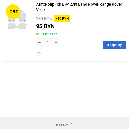
Автоковрики EVA для Land Rover Range Rover
30
Velar
−29%
135 BYN
−40 BYN
60
95 BYN
90
В наличии
150
В корзину
Добавить
Добавить
в
к
избранное
сравнению
наверх