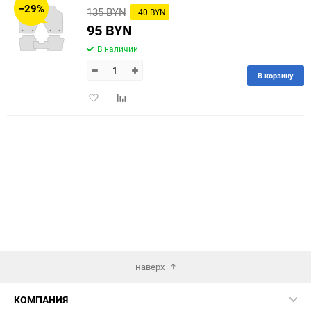
−29%
135 BYN
−40 BYN
60
95 BYN
В наличии
90
В корзину
150
Добавить
Добавить
в
к
избранное
сравнению
наверх
КОМПАНИЯ