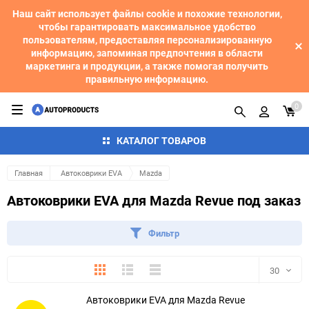
Наш сайт использует файлы cookie и похожие технологии,
чтобы гарантировать максимальное удобство
пользователям, предоставляя персонализированную
информацию, запоминая предпочтения в области
маркетинга и продукции, а также помогая получить
правильную информацию.
0
КАТАЛОГ ТОВАРОВ
Главная
Автоковрики EVA
Mazda
Автоковрики EVA для Mazda Revue под заказ
Фильтр
Плитка
Подробно
Компактно
30
Автоковрики EVA для Mazda Revue
30