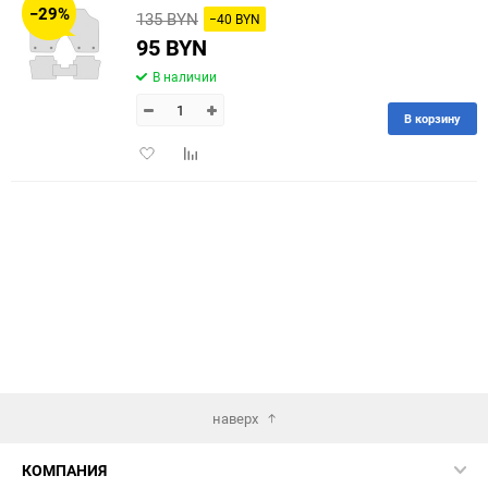
−29%
135 BYN
−40 BYN
60
95 BYN
В наличии
90
В корзину
150
Добавить
Добавить
в
к
избранное
сравнению
наверх
КОМПАНИЯ