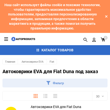
Наш сайт использует файлы cookie и похожие технологии,
чтобы гарантировать максимальное удобство
пользователям, предоставляя персонализированную
информацию, запоминая предпочтения в области
маркетинга и продукции, а также помогая получить
правильную информацию.
0
КАТАЛОГ ТОВАРОВ
Главная
Автоковрики EVA
Fiat
Автоковрики EVA для Fiat Duna под заказ
Фильтр
Плитка
Подробно
Компактно
30
Автоковрики EVA для Fiat Duna
30