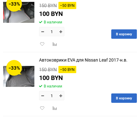
−33%
150 BYN
−50 BYN
60
100 BYN
В наличии
90
В корзину
150
Добавить
Добавить
в
к
избранное
сравнению
Автоковрики EVA для Nissan Leaf 2017-н.в.
−33%
150 BYN
−50 BYN
100 BYN
В наличии
В корзину
Добавить
Добавить
в
к
избранное
сравнению