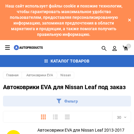
Наш сайт использует файлы cookie и похожие технологии,
чтобы гарантировать максимальное удобство
пользователям, предоставляя персонализированную
информацию, запоминая предпочтения в области
маркетинга и продукции, а также помогая получить
правильную информацию.
0
КАТАЛОГ ТОВАРОВ
Главная
Автоковрики EVA
Nissan
Автоковрики EVA для Nissan Leaf под заказ
Фильтр
Плитка
Подробно
Компактно
30
Автоковрики EVA для Nissan Leaf 2013-2017
30