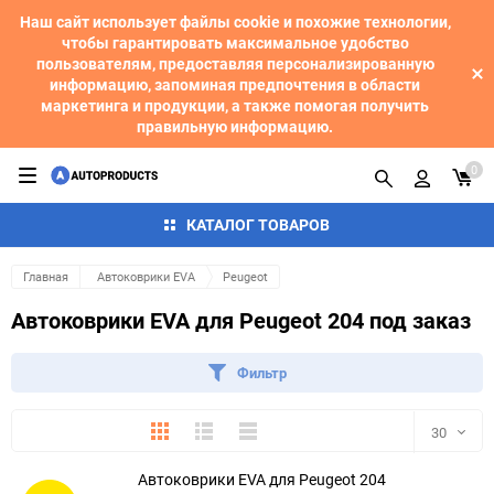
Наш сайт использует файлы cookie и похожие технологии,
чтобы гарантировать максимальное удобство
пользователям, предоставляя персонализированную
информацию, запоминая предпочтения в области
маркетинга и продукции, а также помогая получить
правильную информацию.
0
КАТАЛОГ ТОВАРОВ
Главная
Автоковрики EVA
Peugeot
Автоковрики EVA для Peugeot 204 под заказ
Фильтр
Плитка
Подробно
Компактно
30
Автоковрики EVA для Peugeot 204
30