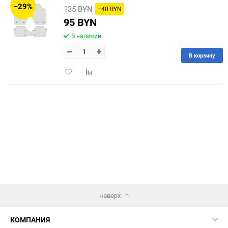
−29%
135 BYN
−40 BYN
60
95 BYN
В наличии
90
В корзину
150
Добавить
Добавить
в
к
избранное
сравнению
наверх
КОМПАНИЯ