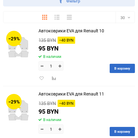
Фильтр
Плитка
Подробно
Компактно
30
Автоковрики EVA для Renault 10
30
−29%
135 BYN
−40 BYN
60
95 BYN
В наличии
90
В корзину
150
Добавить
Добавить
в
к
избранное
сравнению
Автоковрики EVA для Renault 11
−29%
135 BYN
−40 BYN
95 BYN
В наличии
В корзину