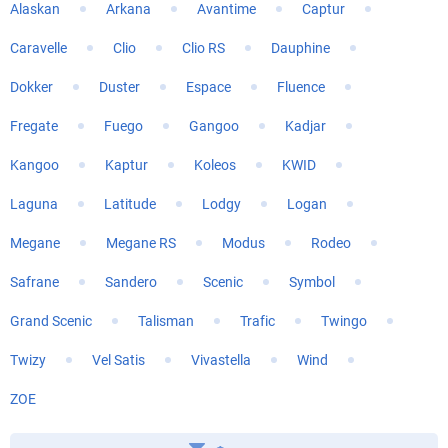
Alaskan
Arkana
Avantime
Captur
Caravelle
Clio
Clio RS
Dauphine
Dokker
Duster
Espace
Fluence
Fregate
Fuego
Gangoo
Kadjar
Kangoo
Kaptur
Koleos
KWID
Laguna
Latitude
Lodgy
Logan
Megane
Megane RS
Modus
Rodeo
Safrane
Sandero
Scenic
Symbol
Grand Scenic
Talisman
Trafic
Twingo
Twizy
Vel Satis
Vivastella
Wind
ZOE