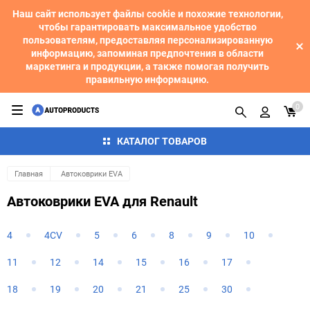
Наш сайт использует файлы cookie и похожие технологии,
чтобы гарантировать максимальное удобство
пользователям, предоставляя персонализированную
информацию, запоминая предпочтения в области
маркетинга и продукции, а также помогая получить
правильную информацию.
0
КАТАЛОГ ТОВАРОВ
Главная
Автоковрики EVA
Автоковрики EVA для Renault
4
4CV
5
6
8
9
10
11
12
14
15
16
17
18
19
20
21
25
30