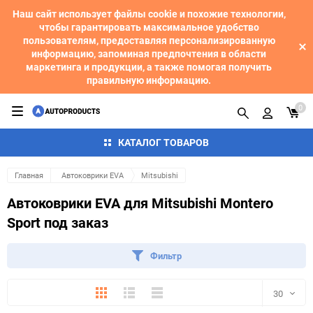
Наш сайт использует файлы cookie и похожие технологии,
чтобы гарантировать максимальное удобство
пользователям, предоставляя персонализированную
информацию, запоминая предпочтения в области
маркетинга и продукции, а также помогая получить
правильную информацию.
0
КАТАЛОГ ТОВАРОВ
Главная
Автоковрики EVA
Mitsubishi
Автоковрики EVA для Mitsubishi Montero
Sport под заказ
Фильтр
Плитка
Подробно
Компактно
30