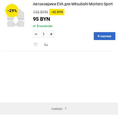
Автоковрики EVA для Mitsubishi Montero Sport
30
−29%
135 BYN
−40 BYN
60
95 BYN
В наличии
90
В корзину
150
Добавить
Добавить
в
к
избранное
сравнению
наверх