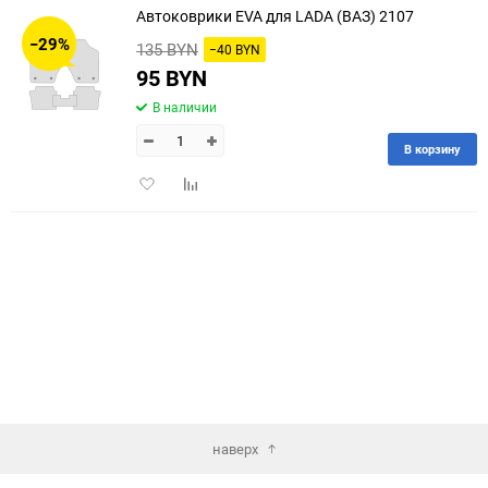
Автоковрики EVA для LADA (ВАЗ) 2107
30
−29%
135 BYN
−40 BYN
60
95 BYN
В наличии
90
В корзину
150
Добавить
Добавить
в
к
избранное
сравнению
наверх