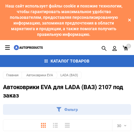
Наш сайт использует файлы cookie и похожие технологии,
чтобы гарантировать максимальное удобство
пользователям, предоставляя персонализированную
информацию, запоминая предпочтения в области
маркетинга и продукции, а также помогая получить
правильную информацию.
0
КАТАЛОГ ТОВАРОВ
Главная
Автоковрики EVA
LADA (ВАЗ)
Автоковрики EVA для LADA (ВАЗ) 2107 под
заказ
Фильтр
Плитка
Подробно
Компактно
30