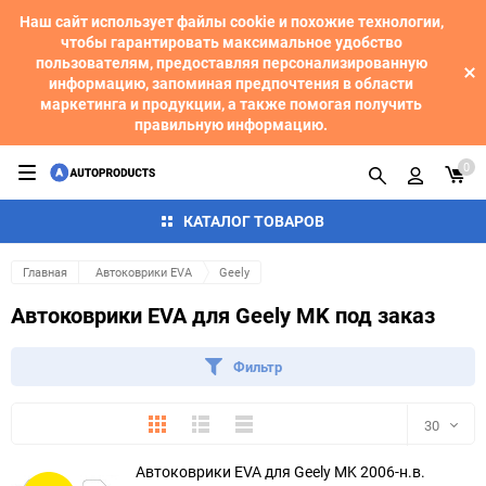
Наш сайт использует файлы cookie и похожие технологии,
чтобы гарантировать максимальное удобство
пользователям, предоставляя персонализированную
информацию, запоминая предпочтения в области
маркетинга и продукции, а также помогая получить
правильную информацию.
0
КАТАЛОГ ТОВАРОВ
Главная
Автоковрики EVA
Geely
Автоковрики EVA для Geely MK под заказ
Фильтр
Плитка
Подробно
Компактно
30
Автоковрики EVA для Geely MK 2006-н.в.
30