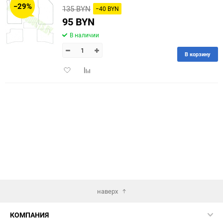
−29%
135 BYN
−40 BYN
60
95 BYN
В наличии
90
В корзину
150
Добавить
Добавить
в
к
избранное
сравнению
наверх
КОМПАНИЯ