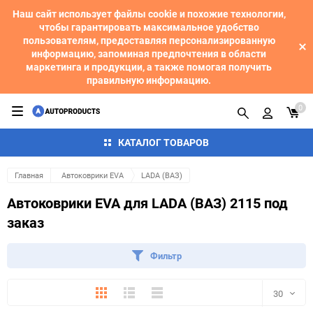
Наш сайт использует файлы cookie и похожие технологии,
чтобы гарантировать максимальное удобство
пользователям, предоставляя персонализированную
информацию, запоминая предпочтения в области
маркетинга и продукции, а также помогая получить
правильную информацию.
0
КАТАЛОГ ТОВАРОВ
Главная
Автоковрики EVA
LADA (ВАЗ)
Автоковрики EVA для LADA (ВАЗ) 2115 под
заказ
Фильтр
Плитка
Подробно
Компактно
30