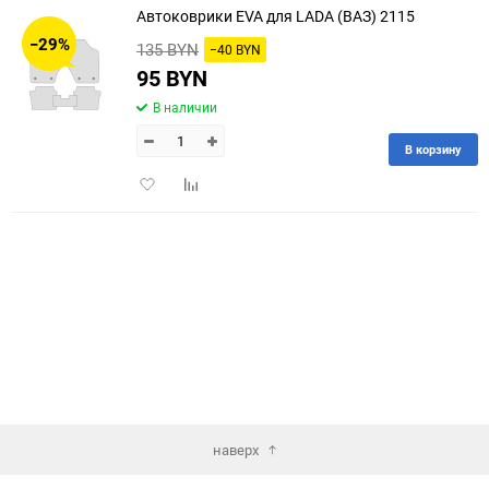
Автоковрики EVA для LADA (ВАЗ) 2115
30
−29%
135 BYN
−40 BYN
60
95 BYN
В наличии
90
В корзину
150
Добавить
Добавить
в
к
избранное
сравнению
наверх