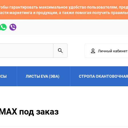
 чтобы гарантировать максимальное удобство пользователям, пр
асти маркетинга и продукции, а также помогая получить правил
Личный кабинет
ЙСЫ
ЛИСТЫ EVA (ЭВА)
СТРОПА ОКАНТОВОЧНАЯ
Adler
Alfa Romeo
-MAX под заказ
Audi
Austin
Buick
BYD