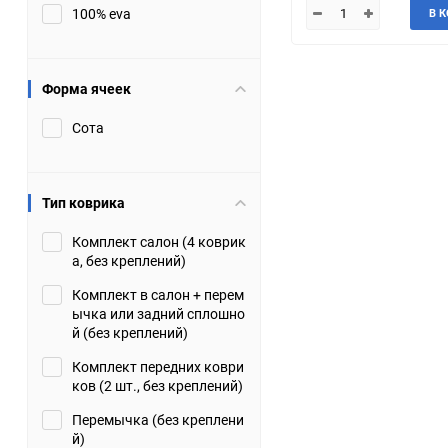
100% eva
В 
JMC
Jaguar
Lamborghini
Lancia
Форма ячеек
Сота
Lincoln
Luxgen
Maserati
Maybach
Тип коврика
Metrocab
Mitsubishi
Комплект салон (4 коврик
а, без креплений)
Opel
PUCH
Комплект в салон + перем
ычка или задний сплошно
Porsche
Proton
й (без креплений)
Комплект передних коври
Rover
SEAT
ков (2 шт., без креплений)
Перемычка (без креплени
ShuangHuan
Skoda
й)