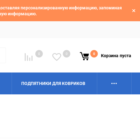
едоставляя персонализированную информацию, запоминая
ьную информацию.
0
0
0
Корзина
пуста
ПОДПЯТНИКИ ДЛЯ КОВРИКОВ
Alpina
Aro
BAIC
BelGee
Borgward
Brilliance