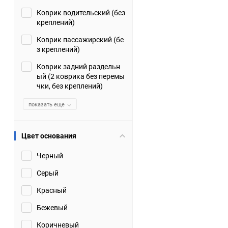
Коврик водительский (без
Suzuki
TATA
креплений)
Tianye
Tofas
Коврик пассажирский (бе
з креплений)
Volkswagen
Volvo
Коврик задний раздельн
ый (2 коврика без перемы
чки, без креплений)
Zotye
ЗАЗ
показать еще
Москвич
СМЗ
Цвет основания
Черный
Серый
Красный
Бежевый
Коричневый