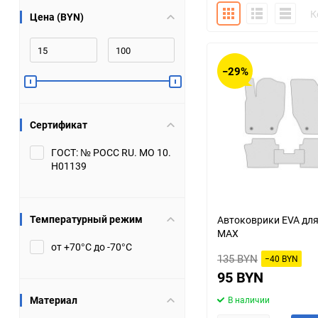
Плитка
Подробно
Компакт
К
Цена (BYN)
Bugatti
Cadillac
Chery
Chevrolet
−29%
DW Hower
Dacia
Сертификат
Datsun
De Tomaso
ГОСТ: № РОСС RU. МО 10.
Н01139
DongFeng
Doninvest
Ferrari
Fiat
Температурный режим
Автоковрики EVA для 
MAX
Geely
Genesis
от +70°С до -70°С
135 BYN
−40 BYN
Hanomag
Haval
95 BYN
Материал
В наличии
Hummer
Hyundai