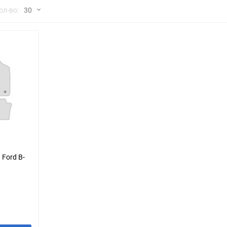
но
ол-во:
30
Chana
ChangFeng
30
Chrysler
Citroen
60
Dadi
Daewoo
90
DeLorean
Delage
150
Eagle
Excalibur
Ford
Foton
Ford B-
Geo
Great Wall
Hawtai
Honda
Infiniti
Iran Khodro