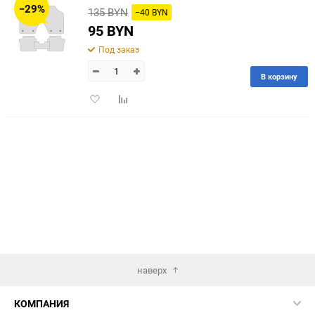
−29%
135 BYN
−40 BYN
60
95 BYN
Под заказ
90
В корзину
150
Добавить
Добавить
в
к
избранное
сравнению
наверх
КОМПАНИЯ