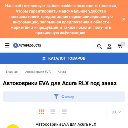
Наш сайт использует файлы cookie и похожие технологии,
чтобы гарантировать максимальное удобство
пользователям, предоставляя персонализированную
информацию, запоминая предпочтения в области
маркетинга и продукции, а также помогая получить
правильную информацию.
0
КАТАЛОГ ТОВАРОВ
Главная
Автоковрики EVA
Acura
Автоковрики EVA для Acura RLX под заказ
Фильтр
Плитка
Подробно
Компактно
30
Автоковрики EVA для Acura RLX
30