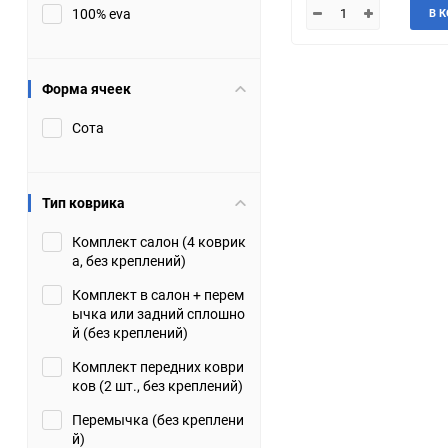
100% eva
В 
JMC
Jaguar
Lamborghini
Lancia
Форма ячеек
Сота
Lincoln
Luxgen
Maserati
Maybach
Тип коврика
Metrocab
Mitsubishi
Комплект салон (4 коврик
а, без креплений)
Opel
PUCH
Комплект в салон + перем
ычка или задний сплошно
Porsche
Proton
й (без креплений)
Комплект передних коври
Rover
SEAT
ков (2 шт., без креплений)
Перемычка (без креплени
ShuangHuan
Skoda
й)