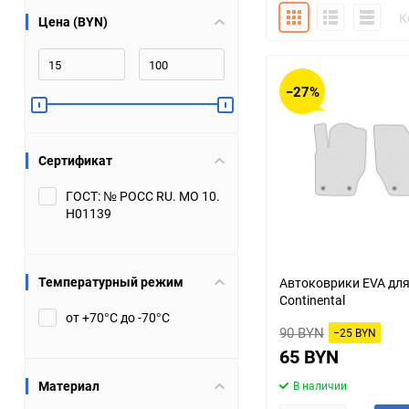
Плитка
Подробно
Компакт
К
Цена (BYN)
Bugatti
Cadillac
Chery
Chevrolet
−27%
DW Hower
Dacia
Сертификат
Datsun
De Tomaso
ГОСТ: № РОСС RU. МО 10.
Н01139
DongFeng
Doninvest
Ferrari
Fiat
Температурный режим
Автоковрики EVA для
Continental
Geely
Genesis
от +70°С до -70°С
90 BYN
−25 BYN
Hanomag
Haval
65 BYN
Материал
В наличии
Hummer
Hyundai