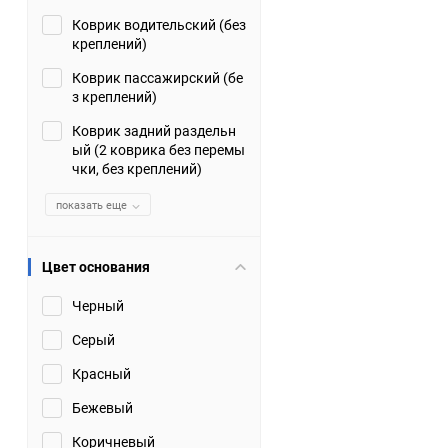
Коврик водительский (без
Suzuki
TATA
креплений)
Tianye
Tofas
Коврик пассажирский (бе
з креплений)
Volkswagen
Volvo
Коврик задний раздельн
ый (2 коврика без перемы
чки, без креплений)
Zotye
ЗАЗ
показать еще
Москвич
СМЗ
Цвет основания
Черный
Серый
Красный
Бежевый
Коричневый