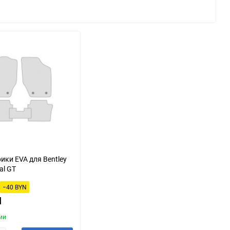
Changan
Changhe
DKW
DS
Daihatsu
Daimler
Derways
Dodge
FAW
FSO
GAC
GMC
ики EVA для Bentley
al GT
Hafei
Haima
−40 BYN
HuangHai
Hudson
N
ии
Isuzu
JAC