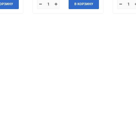
КОРЗИНУ
В КОРЗИНУ
Jeep
Jinbei
Land Rover
Landwind
MG
MINI
Mercedes-Benz
Mazda
Mitsuoka
Morgan
Packard
Peugeot
Ravon
Renault
Saab
Saturn
Smart
SsangYong