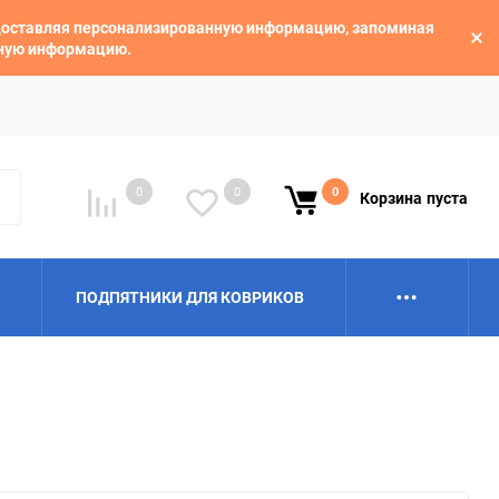
едоставляя персонализированную информацию, запоминая
ьную информацию.
0
0
0
Корзина
пуста
ПОДПЯТНИКИ ДЛЯ КОВРИКОВ
Alpina
Aro
BAIC
BelGee
Borgward
Brilliance