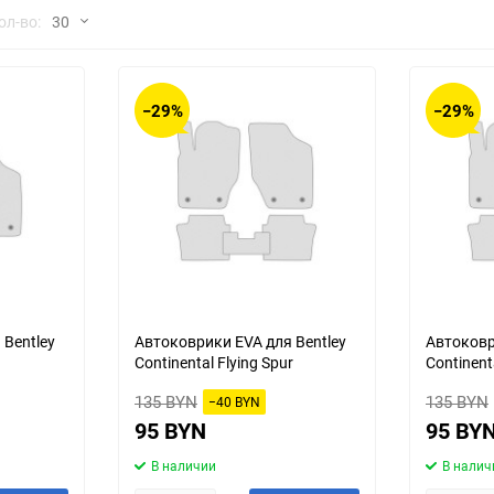
но
ол-во:
30
Chana
ChangFeng
30
Chrysler
Citroen
−29%
−29%
60
Dadi
Daewoo
90
DeLorean
Delage
150
Eagle
Excalibur
Ford
Foton
 Bentley
Автоковрики EVA для Bentley
Автоковр
Continental Flying Spur
Continent
Geo
Great Wall
135 BYN
135 BYN
−40 BYN
Hawtai
Honda
95 BYN
95 BY
В наличии
В налич
Infiniti
Iran Khodro