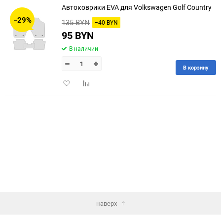
Автоковрики EVA для Volkswagen Golf Country
30
−29%
135 BYN
−40 BYN
60
95 BYN
В наличии
90
В корзину
150
Добавить
Добавить
в
к
избранное
сравнению
наверх