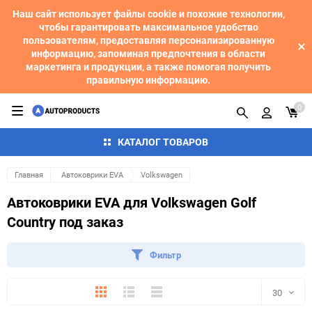
Наш сайт использует файлы cookie и похожие технологии,
чтобы гарантировать максимальное удобство
пользователям, предоставляя персонализированную
информацию, запоминая предпочтения в области
маркетинга и продукции, а также помогая получить
правильную информацию.
0
КАТАЛОГ ТОВАРОВ
Главная
Автоковрики EVA
Volkswagen
Автоковрики EVA для Volkswagen Golf
Country под заказ
Фильтр
Плитка
Подробно
Компактно
30