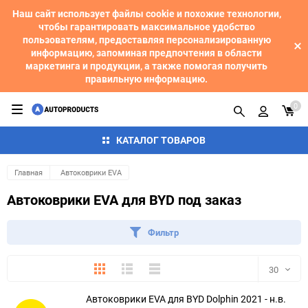
Наш сайт использует файлы cookie и похожие технологии,
чтобы гарантировать максимальное удобство
пользователям, предоставляя персонализированную
информацию, запоминая предпочтения в области
маркетинга и продукции, а также помогая получить
правильную информацию.
0
КАТАЛОГ ТОВАРОВ
Главная
Автоковрики EVA
Автоковрики EVA для BYD под заказ
Фильтр
Плитка
Подробно
Компактно
30
Автоковрики EVA для BYD Dolphin 2021 - н.в.
30