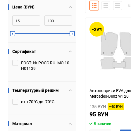
Плитка
Подробно
Компакт
К
Цена (BYN)
Bugatti
Cadillac
Chery
Chevrolet
−29%
DW Hower
Dacia
Сертификат
Datsun
De Tomaso
ГОСТ: № РОСС RU. МО 10.
Н01139
DongFeng
Doninvest
Ferrari
Fiat
Температурный режим
Автоковрики EVA дл
Mercedes-Benz W120
Geely
Genesis
от +70°С до -70°С
135 BYN
−40 BYN
Hanomag
Haval
95 BYN
Материал
В наличии
Hummer
Hyundai