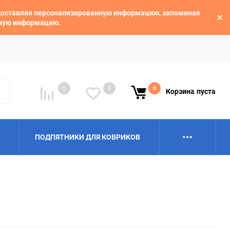
едоставляя персонализированную информацию, запоминая
ьную информацию.
0
0
0
Корзина
пуста
ПОДПЯТНИКИ ДЛЯ КОВРИКОВ
Alpina
Aro
BAIC
BelGee
Borgward
Brilliance