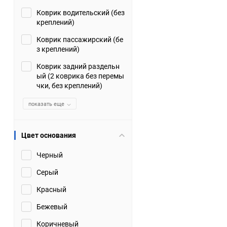
Коврик водительский (без
Suzuki
TATA
креплений)
Tianye
Tofas
Коврик пассажирский (бе
з креплений)
Volkswagen
Volvo
Коврик задний раздельн
ый (2 коврика без перемы
чки, без креплений)
Zotye
ЗАЗ
показать еще
Москвич
СМЗ
Цвет основания
Черный
Серый
Красный
Бежевый
Коричневый