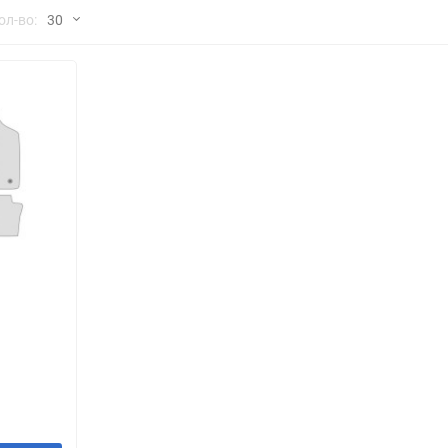
но
ол-во:
30
Chana
ChangFeng
30
Chrysler
Citroen
60
Dadi
Daewoo
90
DeLorean
Delage
150
Eagle
Excalibur
Ford
Foton
я
Geo
Great Wall
Hawtai
Honda
Infiniti
Iran Khodro