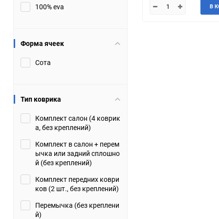
100% eva
В 
JMC
Jaguar
Lamborghini
Lancia
Форма ячеек
Сота
Lincoln
Luxgen
Maserati
Maybach
Тип коврика
Metrocab
Mitsubishi
Комплект салон (4 коврик
а, без креплений)
Opel
PUCH
Комплект в салон + перем
ычка или задний сплошно
Porsche
Proton
й (без креплений)
Комплект передних коври
Rover
SEAT
ков (2 шт., без креплений)
Перемычка (без креплени
ShuangHuan
Skoda
й)