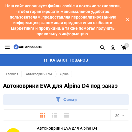
Наш сайт использует файлы cookie и похожие технологии,
чтобы гарантировать максимальное удобство
пользователям, предоставляя персонализированную
информацию, запоминая предпочтения в области
маркетинга и продукции, а также помогая получить
правильную информацию.
0
КАТАЛОГ ТОВАРОВ
Главная
Автоковрики EVA
Alpina
Автоковрики EVA для Alpina D4 под заказ
Фильтр
Плитка
Подробно
Компактно
30
Автоковрики EVA для Alpina D4
30