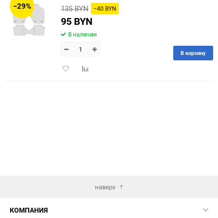
−29%
135 BYN
−40 BYN
60
95 BYN
В наличии
90
В корзину
150
Добавить
Добавить
в
к
избранное
сравнению
наверх
КОМПАНИЯ