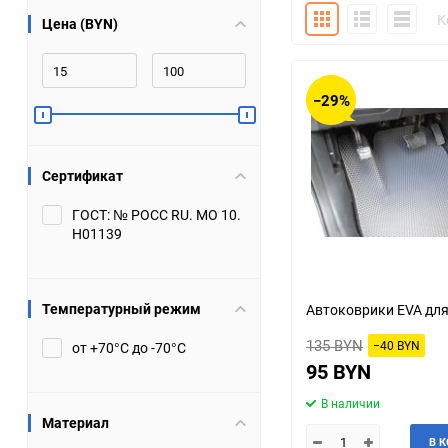
Плитка
Подробно
Компакт
К
Цена (BYN)
Bugatti
Cadillac
Chery
Chevrolet
−29%
DW Hower
Dacia
Сертификат
Datsun
De Tomaso
ГОСТ: № РОСС RU. МО 10.
Н01139
DongFeng
Doninvest
Ferrari
Fiat
Температурный режим
Автоковрики EVA для 
Geely
Genesis
135 BYN
−40 BYN
от +70°С до -70°С
95 BYN
Hanomag
Haval
В наличии
Материал
Hummer
Hyundai
В 