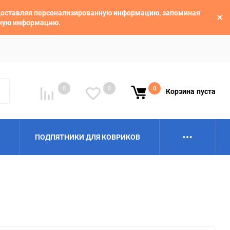
едоставляя персонализированную информацию, запоминая
ьную информацию.
0
0
0
Корзина
пуста
ПОДПЯТНИКИ ДЛЯ КОВРИКОВ
Alpina
Aro
BAIC
BelGee
Borgward
Brilliance