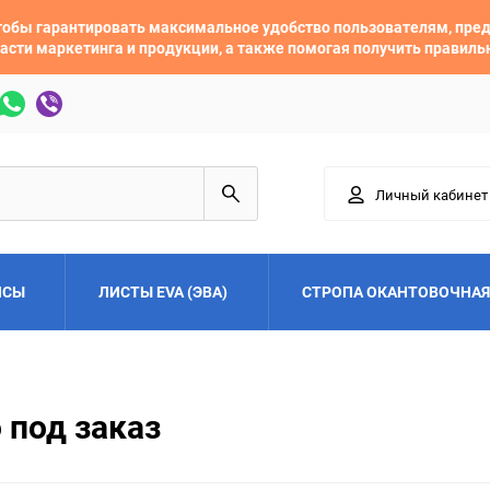
 чтобы гарантировать максимальное удобство пользователям, пр
асти маркетинга и продукции, а также помогая получить правил
Личный кабинет
ЙСЫ
ЛИСТЫ EVA (ЭВА)
СТРОПА ОКАНТОВОЧНАЯ
Adler
Alfa Romeo
 под заказ
Audi
Austin
Buick
BYD