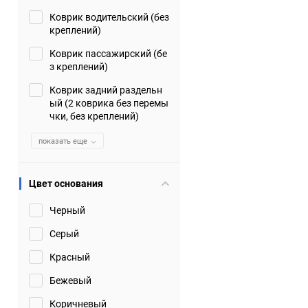
Коврик водительский (без
Suzuki
TATA
креплений)
Tianye
Tofas
Коврик пассажирский (бе
з креплений)
Volkswagen
Volvo
Коврик задний раздельн
ый (2 коврика без перемы
чки, без креплений)
Zotye
ЗАЗ
показать еще
Москвич
СМЗ
Цвет основания
Черный
Серый
Красный
Бежевый
Коричневый