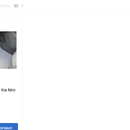
но
ол-во:
30
Chana
ChangFeng
30
Chrysler
Citroen
60
Dadi
Daewoo
90
DeLorean
Delage
150
Eagle
Excalibur
Ford
Foton
Kia Niro
Geo
Great Wall
Hawtai
Honda
Infiniti
Iran Khodro
КОРЗИНУ