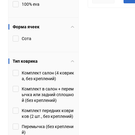
100% eva
JMC
Jaguar
Lamborghini
Lancia
Форма ячеек
Сота
Lincoln
Luxgen
Maserati
Maybach
Тип коврика
Metrocab
Mitsubishi
Комплект салон (4 коврик
а, без креплений)
Opel
PUCH
Комплект в салон + перем
ычка или задний сплошно
Porsche
Proton
й (без креплений)
Комплект передних коври
Rover
SEAT
ков (2 шт., без креплений)
Перемычка (без креплени
ShuangHuan
Skoda
й)