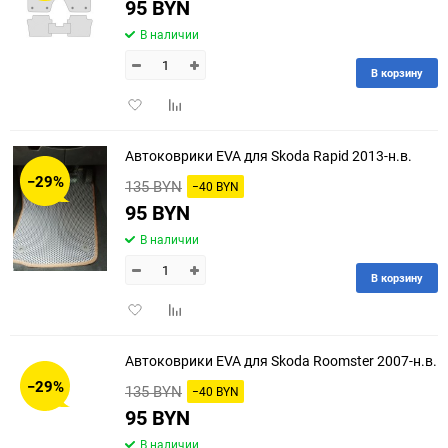
95 BYN
В наличии
В корзину
Добавить
Добавить
в
к
избранное
сравнению
Автоковрики EVA для Skoda Rapid 2013-н.в.
−29%
135 BYN
−40 BYN
95 BYN
В наличии
В корзину
Добавить
Добавить
в
к
избранное
сравнению
Автоковрики EVA для Skoda Roomster 2007-н.в.
−29%
135 BYN
−40 BYN
95 BYN
В наличии