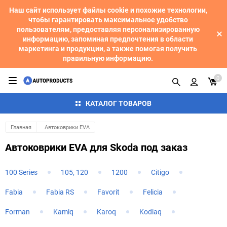
Наш сайт использует файлы cookie и похожие технологии,
чтобы гарантировать максимальное удобство
пользователям, предоставляя персонализированную
информацию, запоминая предпочтения в области
маркетинга и продукции, а также помогая получить
правильную информацию.
0
КАТАЛОГ ТОВАРОВ
Главная
Автоковрики EVA
Автоковрики EVA для Skoda под заказ
100 Series
105, 120
1200
Citigo
Fabia
Fabia RS
Favorit
Felicia
Forman
Kamiq
Karoq
Kodiaq