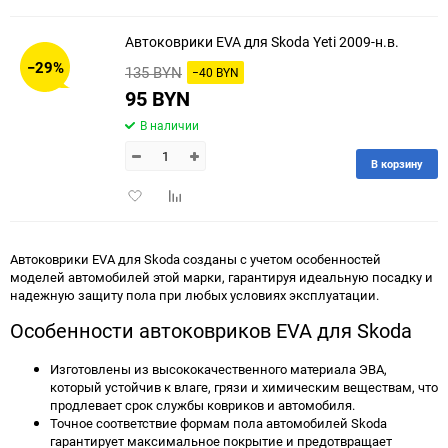
в
к
избранное
сравнению
Автоковрики EVA для Skoda Yeti 2009-н.в.
−29%
135 BYN
−40 BYN
95 BYN
В наличии
В корзину
Добавить
Добавить
в
к
избранное
сравнению
Автоковрики EVA для Skoda созданы с учетом особенностей
моделей автомобилей этой марки, гарантируя идеальную посадку и
надежную защиту пола при любых условиях эксплуатации.
Особенности автоковриков EVA для Skoda
Изготовлены из высококачественного материала ЭВА,
который устойчив к влаге, грязи и химическим веществам, что
продлевает срок службы ковриков и автомобиля.
Точное соответствие формам пола автомобилей Skoda
гарантирует максимальное покрытие и предотвращает