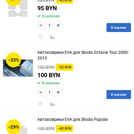
135 BYN
−40 BYN
95 BYN
В наличии
В корзину
Добавить
Добавить
в
к
избранное
сравнению
Автоковрики EVA для Skoda Octavia Tour 2000-
2010
−33%
150 BYN
−50 BYN
100 BYN
В наличии
В корзину
Добавить
Добавить
в
к
избранное
сравнению
Автоковрики EVA для Skoda Popular
−29%
135 BYN
−40 BYN