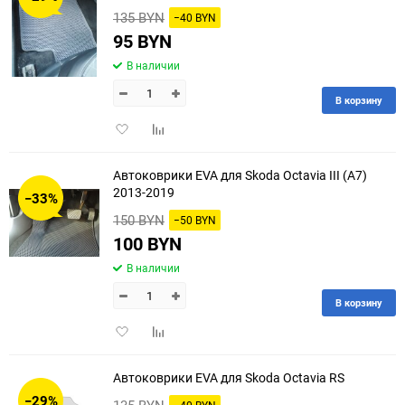
135 BYN
−40 BYN
95 BYN
В наличии
В корзину
Добавить
Добавить
в
к
избранное
сравнению
Автоковрики EVA для Skoda Octavia III (A7)
2013-2019
−33%
150 BYN
−50 BYN
100 BYN
В наличии
В корзину
Добавить
Добавить
в
к
избранное
сравнению
Автоковрики EVA для Skoda Octavia RS
−29%