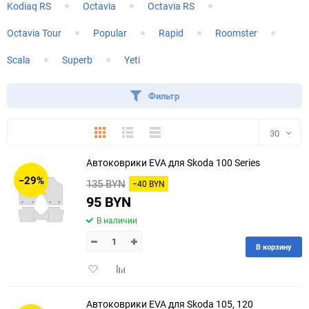
Kodiaq RS
Octavia
Octavia RS
Octavia Tour
Popular
Rapid
Roomster
Scala
Superb
Yeti
Фильтр
Плитка
Подробно
Компактно
30
Автоковрики EVA для Skoda 100 Series
30
−29%
135 BYN
−40 BYN
60
95 BYN
В наличии
90
В корзину
150
Добавить
Добавить
в
к
избранное
сравнению
Автоковрики EVA для Skoda 105, 120