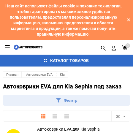
Наш сайт использует файлы cookie и похожие технологии,
чтобы гарантировать максимальное удобство
пользователям, предоставляя персонализированную
информацию, запоминая предпочтения в области
маркетинга и продукции, а также помогая получить
правильную информацию.
0
КАТАЛОГ ТОВАРОВ
Главная
Автоковрики EVA
Kia
Автоковрики EVA для Kia Sephia под заказ
Фильтр
Плитка
Подробно
Компактно
30
Автоковрики EVA для Kia Sephia
30