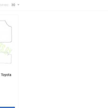
но
ол-во:
30
Chana
ChangFeng
30
Chrysler
Citroen
60
Dadi
Daewoo
90
DeLorean
Delage
150
Eagle
Excalibur
Ford
Foton
 Toyota
Geo
Great Wall
Hawtai
Honda
Infiniti
Iran Khodro