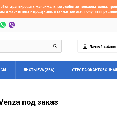
 чтобы гарантировать максимальное удобство пользователям, пр
асти маркетинга и продукции, а также помогая получить правил
Личный кабинет
ЙСЫ
ЛИСТЫ EVA (ЭВА)
СТРОПА ОКАНТОВОЧНАЯ
Adler
Alfa Romeo
Venza под заказ
Audi
Austin
Buick
BYD