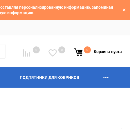
едоставляя персонализированную информацию, запоминая
ьную информацию.
0
0
0
Корзина
пуста
ПОДПЯТНИКИ ДЛЯ КОВРИКОВ
Alpina
Aro
BAIC
BelGee
Borgward
Brilliance