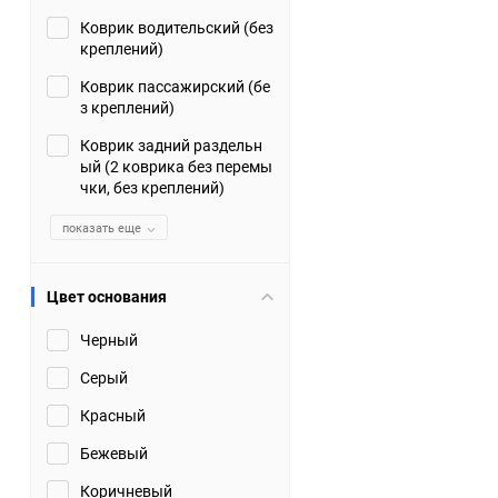
Коврик водительский (без
Suzuki
TATA
креплений)
Tianye
Tofas
Коврик пассажирский (бе
з креплений)
Volkswagen
Volvo
Коврик задний раздельн
ый (2 коврика без перемы
чки, без креплений)
Zotye
ЗАЗ
показать еще
Москвич
СМЗ
Цвет основания
Черный
Серый
Красный
Бежевый
Коричневый