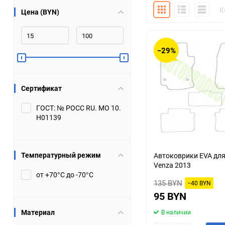
Плитка
Подробно
Компакт
К
Цена (BYN)
Bugatti
Cadillac
Chery
Chevrolet
−29%
DW Hower
Dacia
Сертификат
Datsun
De Tomaso
ГОСТ: № РОСС RU. МО 10.
Н01139
DongFeng
Doninvest
Ferrari
Fiat
Температурный режим
Автоковрики EVA для
Venza 2013
Geely
Genesis
от +70°С до -70°С
135 BYN
−40 BYN
Hanomag
Haval
95 BYN
Материал
В наличии
Hummer
Hyundai