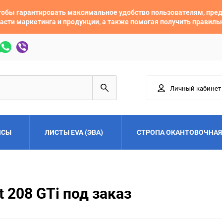
 чтобы гарантировать максимальное удобство пользователям, пр
асти маркетинга и продукции, а также помогая получить правил
Личный кабинет
ЙСЫ
ЛИСТЫ EVA (ЭВА)
СТРОПА ОКАНТОВОЧНАЯ
Adler
Alfa Romeo
 208 GTi под заказ
Audi
Austin
Buick
BYD