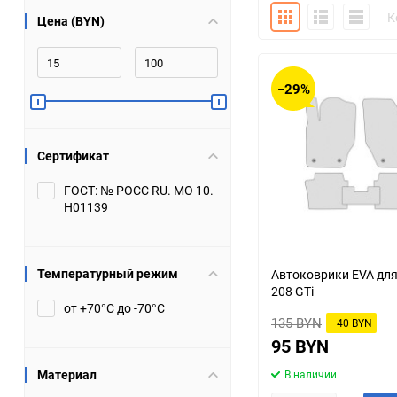
Плитка
Подробно
Компакт
К
Цена (BYN)
Bugatti
Cadillac
Chery
Chevrolet
−29%
DW Hower
Dacia
Сертификат
Datsun
De Tomaso
ГОСТ: № РОСС RU. МО 10.
Н01139
DongFeng
Doninvest
Ferrari
Fiat
Температурный режим
Автоковрики EVA для
208 GTi
Geely
Genesis
от +70°С до -70°С
135 BYN
−40 BYN
Hanomag
Haval
95 BYN
Материал
В наличии
Hummer
Hyundai