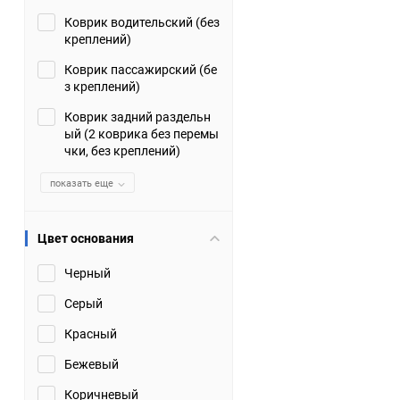
Коврик водительский (без
Suzuki
TATA
креплений)
Tianye
Tofas
Коврик пассажирский (бе
з креплений)
Volkswagen
Volvo
Коврик задний раздельн
ый (2 коврика без перемы
чки, без креплений)
Zotye
ЗАЗ
показать еще
Москвич
СМЗ
Цвет основания
Черный
Серый
Красный
Бежевый
Коричневый