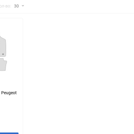
но
ол-во:
30
Chana
ChangFeng
30
Chrysler
Citroen
60
Dadi
Daewoo
90
DeLorean
Delage
150
Eagle
Excalibur
Ford
Foton
 Peugeot
Geo
Great Wall
Hawtai
Honda
Infiniti
Iran Khodro