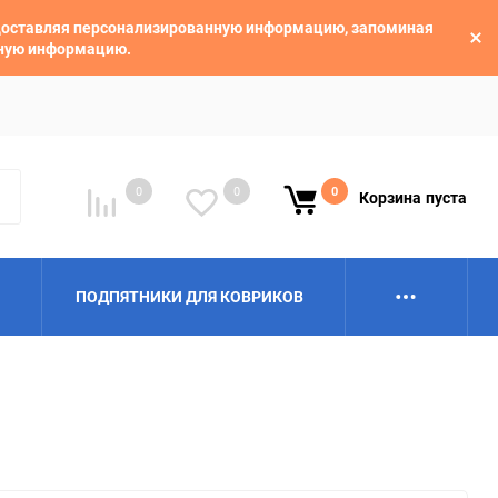
едоставляя персонализированную информацию, запоминая
ьную информацию.
0
0
0
Корзина
пуста
ПОДПЯТНИКИ ДЛЯ КОВРИКОВ
Alpina
Aro
BAIC
BelGee
Borgward
Brilliance