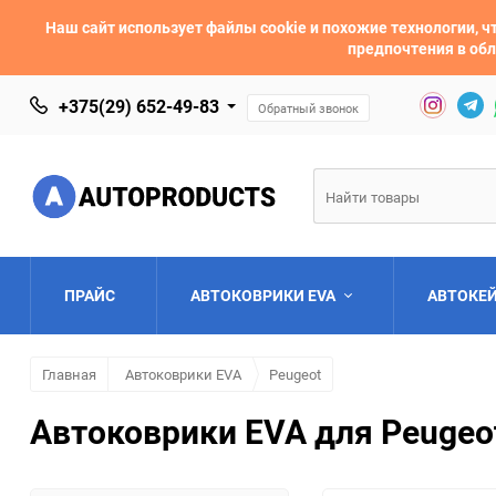
Наш сайт использует файлы cookie и похожие технологии,
предпочтения в обл
+375(29) 652-49-83
Обратный звонок
ПРАЙС
АВТОКОВРИКИ EVA
АВТОКЕ
Главная
Автоковрики EVA
Peugeot
AC
Acura
Автоковрики EVA для Peugeot
Asia
Aston Martin
Bentley
BMW