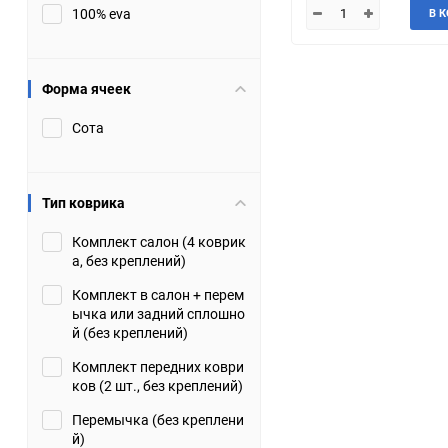
100% eva
В 
JMC
Jaguar
Lamborghini
Lancia
Форма ячеек
Сота
Lincoln
Luxgen
Maserati
Maybach
Тип коврика
Metrocab
Mitsubishi
Комплект салон (4 коврик
а, без креплений)
Opel
PUCH
Комплект в салон + перем
ычка или задний сплошно
Porsche
Proton
й (без креплений)
Комплект передних коври
Rover
SEAT
ков (2 шт., без креплений)
Перемычка (без креплени
ShuangHuan
Skoda
й)