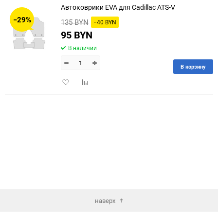
Автоковрики EVA для Cadillac ATS-V
30
−29%
135 BYN
−40 BYN
60
95 BYN
В наличии
90
В корзину
150
Добавить
Добавить
в
к
избранное
сравнению
наверх