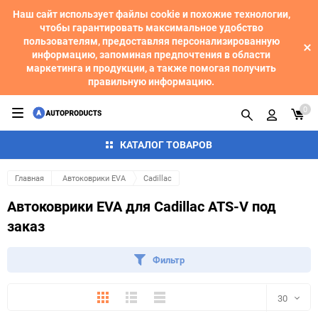
Наш сайт использует файлы cookie и похожие технологии,
чтобы гарантировать максимальное удобство
пользователям, предоставляя персонализированную
информацию, запоминая предпочтения в области
маркетинга и продукции, а также помогая получить
правильную информацию.
0
КАТАЛОГ ТОВАРОВ
Главная
Автоковрики EVA
Cadillac
Автоковрики EVA для Cadillac ATS-V под
заказ
Фильтр
Плитка
Подробно
Компактно
30