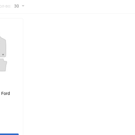
но
ол-во:
30
Chana
ChangFeng
30
Chrysler
Citroen
60
Dadi
Daewoo
90
DeLorean
Delage
150
Eagle
Excalibur
Ford
Foton
 Ford
Geo
Great Wall
Hawtai
Honda
Infiniti
Iran Khodro