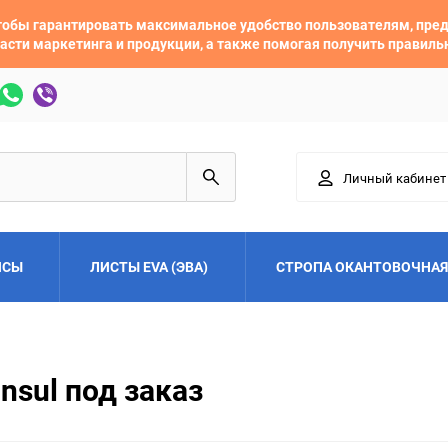
 чтобы гарантировать максимальное удобство пользователям, пр
асти маркетинга и продукции, а также помогая получить правил
Личный кабинет
ЙСЫ
ЛИСТЫ EVA (ЭВА)
СТРОПА ОКАНТОВОЧНАЯ
Adler
Alfa Romeo
nsul под заказ
Audi
Austin
Buick
BYD