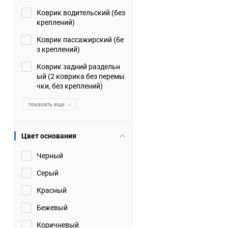
Коврик водительский (без
Suzuki
TATA
креплений)
Tianye
Tofas
Коврик пассажирский (бе
з креплений)
Volkswagen
Volvo
Коврик задний раздельн
ый (2 коврика без перемы
чки, без креплений)
Zotye
ЗАЗ
показать еще
Москвич
СМЗ
Цвет основания
Черный
Серый
Красный
Бежевый
Коричневый