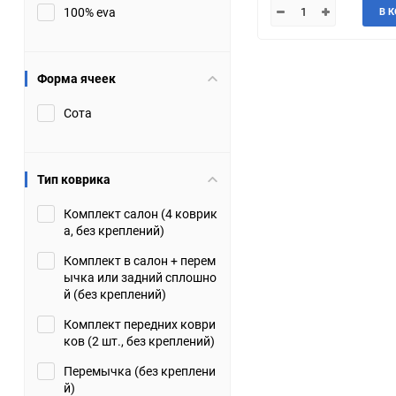
100% eva
В 
JMC
Jaguar
Lamborghini
Lancia
Форма ячеек
Сота
Lincoln
Luxgen
Maserati
Maybach
Тип коврика
Metrocab
Mitsubishi
Комплект салон (4 коврик
а, без креплений)
Opel
PUCH
Комплект в салон + перем
ычка или задний сплошно
Porsche
Proton
й (без креплений)
Комплект передних коври
Rover
SEAT
ков (2 шт., без креплений)
Перемычка (без креплени
ShuangHuan
Skoda
й)