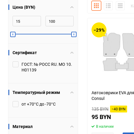
Плитка
Подробно
Компакт
К
Цена (BYN)
Bugatti
Cadillac
Chery
Chevrolet
−29%
DW Hower
Dacia
Сертификат
Datsun
De Tomaso
ГОСТ: № РОСС RU. МО 10.
Н01139
DongFeng
Doninvest
Ferrari
Fiat
Температурный режим
Автоковрики EVA для
Consul
Geely
Genesis
от +70°С до -70°С
135 BYN
−40 BYN
Hanomag
Haval
95 BYN
Материал
В наличии
Hummer
Hyundai