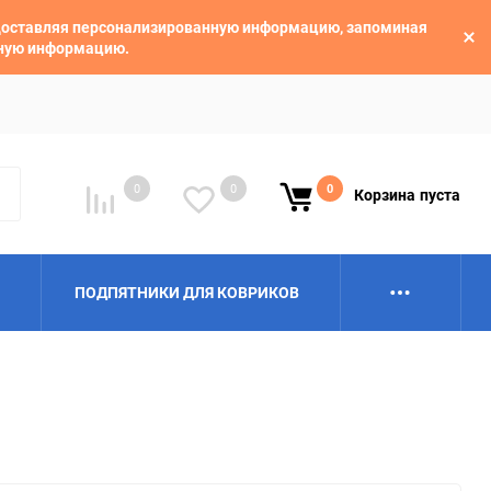
едоставляя персонализированную информацию, запоминая
ьную информацию.
0
0
0
Корзина
пуста
ПОДПЯТНИКИ ДЛЯ КОВРИКОВ
Alpina
Aro
BAIC
BelGee
Borgward
Brilliance