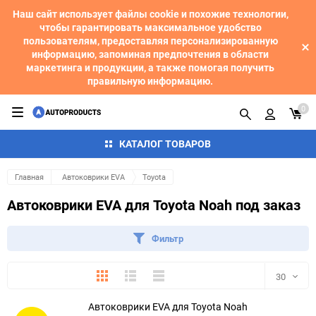
Наш сайт использует файлы cookie и похожие технологии,
чтобы гарантировать максимальное удобство
пользователям, предоставляя персонализированную
информацию, запоминая предпочтения в области
маркетинга и продукции, а также помогая получить
правильную информацию.
0
КАТАЛОГ ТОВАРОВ
Главная
Автоковрики EVA
Toyota
Автоковрики EVA для Toyota Noah под заказ
Фильтр
Плитка
Подробно
Компактно
30
Автоковрики EVA для Toyota Noah
30