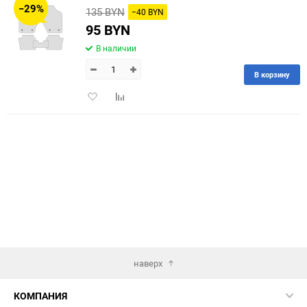
−29%
135 BYN
−40 BYN
60
95 BYN
В наличии
90
В корзину
150
Добавить
Добавить
в
к
избранное
сравнению
наверх
КОМПАНИЯ