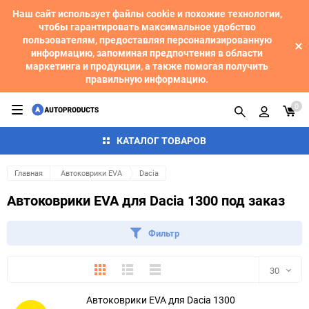
Наш сайт использует файлы cookie и похожие технологии,
чтобы гарантировать максимальное удобство
пользователям, предоставляя персонализированную
информацию, запоминая предпочтения в области
маркетинга и продукции, а также помогая получить
правильную информацию.
0
КАТАЛОГ ТОВАРОВ
Главная
Автоковрики EVA
Dacia
Автоковрики EVA для Dacia 1300 под заказ
Фильтр
Плитка
Подробно
Компактно
30
Автоковрики EVA для Dacia 1300
30