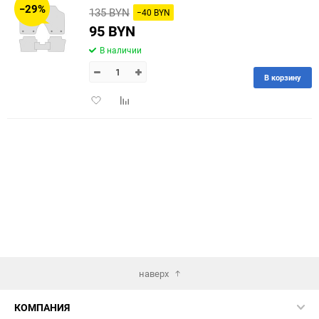
−29%
135 BYN
−40 BYN
60
95 BYN
В наличии
90
В корзину
150
Добавить
Добавить
в
к
избранное
сравнению
наверх
КОМПАНИЯ