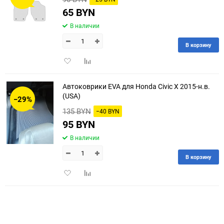
65 BYN
В наличии
В корзину
Добавить
Добавить
в
к
избранное
сравнению
Автоковрики EVA для Honda Civic X 2015-н.в.
(USA)
−29%
135 BYN
−40 BYN
95 BYN
В наличии
В корзину
Добавить
Добавить
в
к
избранное
сравнению