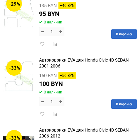
−29%
135 BYN
−40 BYN
60
95 BYN
В наличии
90
В корзину
150
Добавить
Добавить
в
к
избранное
сравнению
Автоковрики EVA для Honda Civic 4D SEDAN
2001-2006
−33%
150 BYN
−50 BYN
100 BYN
В наличии
В корзину
Добавить
Добавить
в
к
избранное
сравнению
Автоковрики EVA для Honda Civic 4D SEDAN
2006-2012
−33%