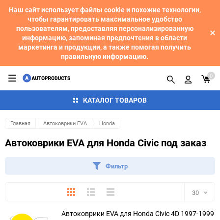
Наш сайт использует файлы cookie и похожие технологии,
чтобы гарантировать максимальное удобство
пользователям, предоставляя персонализированную
информацию, запоминая предпочтения в области
маркетинга и продукции, а также помогая получить
правильную информацию.
0
КАТАЛОГ ТОВАРОВ
Главная
Автоковрики EVA
Honda
Автоковрики EVA для Honda Civic под заказ
Фильтр
Плитка
Подробно
Компактно
30
Автоковрики EVA для Honda Civic 4D 1997-1999
30