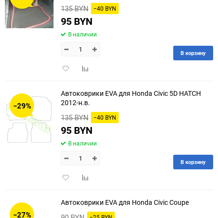
135 BYN
−40 BYN
95 BYN
В наличии
В корзину
Добавить
Добавить
в
к
избранное
сравнению
Автоковрики EVA для Honda Civic 5D HATCH
2012-н.в.
−29%
135 BYN
−40 BYN
95 BYN
В наличии
В корзину
Добавить
Добавить
в
к
избранное
сравнению
Автоковрики EVA для Honda Civic Coupe
−27%
90 BYN
−25 BYN