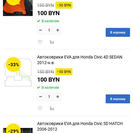
150 BYN
−50 BYN
100 BYN
В наличии
В корзину
Добавить
Добавить
в
к
избранное
сравнению
Автоковрики EVA для Honda Civic 4D SEDAN
2012-н.в.
−33%
150 BYN
−50 BYN
100 BYN
В наличии
В корзину
Добавить
Добавить
в
к
избранное
сравнению
Автоковрики EVA для Honda Civic 5D HATCH
2006-2012
−29%