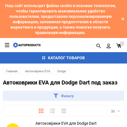
Наш сайт использует файлы cookie и похожие технологии,
чтобы гарантировать максимальное удобство
пользователям, предоставляя персонализированную
информацию, запоминая предпочтения в области
маркетинга и продукции, а также помогая получить
правильную информацию.
0
КАТАЛОГ ТОВАРОВ
Главная
Автоковрики EVA
Dodge
Автоковрики EVA для Dodge Dart под заказ
Фильтр
Плитка
Подробно
Компактно
30
Автоковрики EVA для Dodge Dart
30