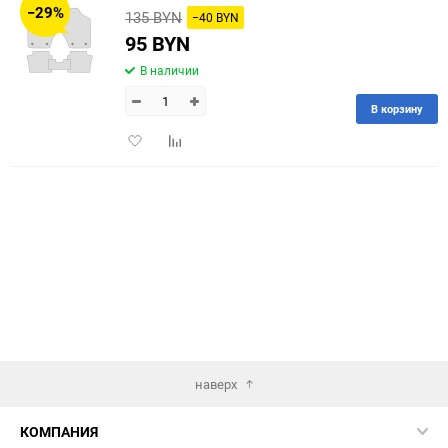
−29%
135 BYN
−40 BYN
60
95 BYN
В наличии
90
В корзину
150
Добавить
Добавить
в
к
избранное
сравнению
наверх
КОМПАНИЯ