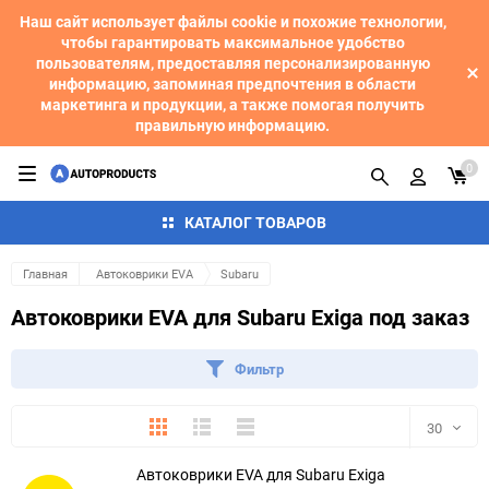
Наш сайт использует файлы cookie и похожие технологии,
чтобы гарантировать максимальное удобство
пользователям, предоставляя персонализированную
информацию, запоминая предпочтения в области
маркетинга и продукции, а также помогая получить
правильную информацию.
0
КАТАЛОГ ТОВАРОВ
Главная
Автоковрики EVA
Subaru
Автоковрики EVA для Subaru Exiga под заказ
Фильтр
Плитка
Подробно
Компактно
30
Автоковрики EVA для Subaru Exiga
30