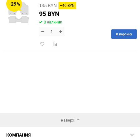
−29%
135 BYN
−40 BYN
60
95 BYN
В наличии
90
В корзину
150
Добавить
Добавить
в
к
избранное
сравнению
наверх
КОМПАНИЯ