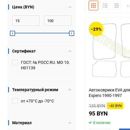
Плитка
Подробно
Компакт
К
Цена (BYN)
Bugatti
Cadillac
Chery
Chevrolet
−29%
DW Hower
Dacia
Сертификат
Datsun
De Tomaso
ГОСТ: № РОСС RU. МО 10.
Н01139
DongFeng
Doninvest
Ferrari
Fiat
Температурный режим
Автоковрики EVA дл
Espero 1990-1997
Geely
Genesis
от +70°С до -70°С
135 BYN
−40 BYN
Hanomag
Haval
95 BYN
Материал
В наличии
Hummer
Hyundai