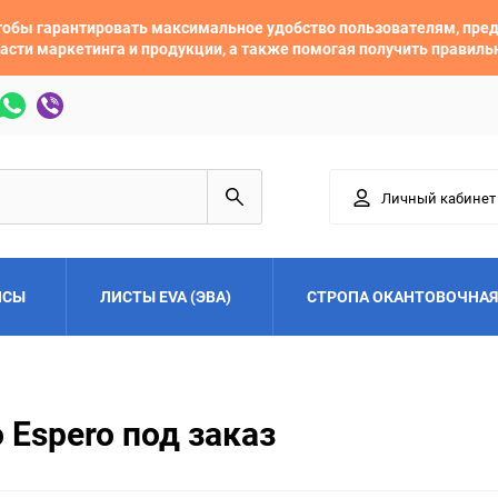
 чтобы гарантировать максимальное удобство пользователям, пр
асти маркетинга и продукции, а также помогая получить правил
Личный кабинет
ЙСЫ
ЛИСТЫ EVA (ЭВА)
СТРОПА ОКАНТОВОЧНАЯ
Adler
Alfa Romeo
Espero под заказ
Audi
Austin
Buick
BYD