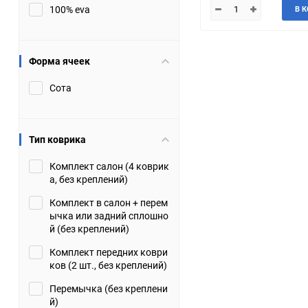
100% eva
В 
JMC
Jaguar
Lamborghini
Lancia
Форма ячеек
Сота
Lincoln
Luxgen
Maserati
Maybach
Тип коврика
Metrocab
Mitsubishi
Комплект салон (4 коврик
а, без креплений)
Opel
PUCH
Комплект в салон + перем
ычка или задний сплошно
Porsche
Proton
й (без креплений)
Комплект передних коври
Rover
SEAT
ков (2 шт., без креплений)
Перемычка (без креплени
ShuangHuan
Skoda
й)