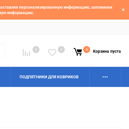
едоставляя персонализированную информацию, запоминая
ьную информацию.
0
0
0
Корзина
пуста
ПОДПЯТНИКИ ДЛЯ КОВРИКОВ
Alpina
Aro
BAIC
BelGee
Borgward
Brilliance