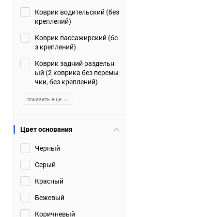
Коврик водительский (без
Suzuki
TATA
креплений)
Tianye
Tofas
Коврик пассажирский (бе
з креплений)
Volkswagen
Volvo
Коврик задний раздельн
ый (2 коврика без перемы
чки, без креплений)
Zotye
ЗАЗ
показать еще
Москвич
СМЗ
Цвет основания
Черный
Серый
Красный
Бежевый
Коричневый