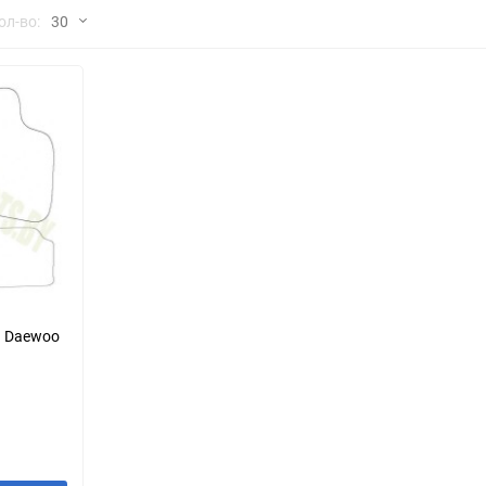
но
ол-во:
30
Chana
ChangFeng
30
Chrysler
Citroen
60
Dadi
Daewoo
90
DeLorean
Delage
150
Eagle
Excalibur
Ford
Foton
я Daewoo
Geo
Great Wall
Hawtai
Honda
Infiniti
Iran Khodro