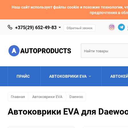
Наш сайт использует файлы cookie и похожие технологии,
предпочтения в обл
+375(29) 652-49-83
Обратный звонок
ПРАЙС
АВТОКОВРИКИ EVA
АВТОКЕ
Главная
Автоковрики EVA
Daewoo
AC
Acura
Автоковрики EVA для Daewoo 
Asia
Aston Martin
Bentley
BMW