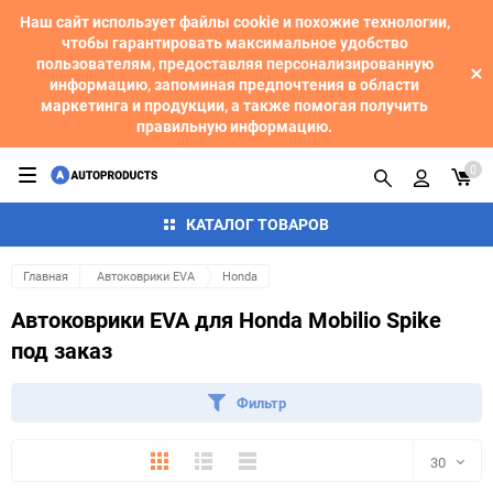
Наш сайт использует файлы cookie и похожие технологии,
чтобы гарантировать максимальное удобство
пользователям, предоставляя персонализированную
информацию, запоминая предпочтения в области
маркетинга и продукции, а также помогая получить
правильную информацию.
0
КАТАЛОГ ТОВАРОВ
Главная
Автоковрики EVA
Honda
Автоковрики EVA для Honda Mobilio Spike
под заказ
Фильтр
Плитка
Подробно
Компактно
30