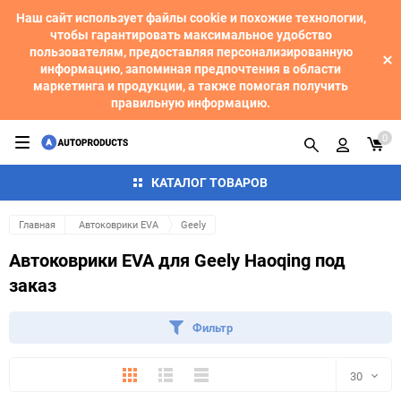
Наш сайт использует файлы cookie и похожие технологии,
чтобы гарантировать максимальное удобство
пользователям, предоставляя персонализированную
информацию, запоминая предпочтения в области
маркетинга и продукции, а также помогая получить
правильную информацию.
0
КАТАЛОГ ТОВАРОВ
Главная
Автоковрики EVA
Geely
Автоковрики EVA для Geely Haoqing под
заказ
Фильтр
Плитка
Подробно
Компактно
30