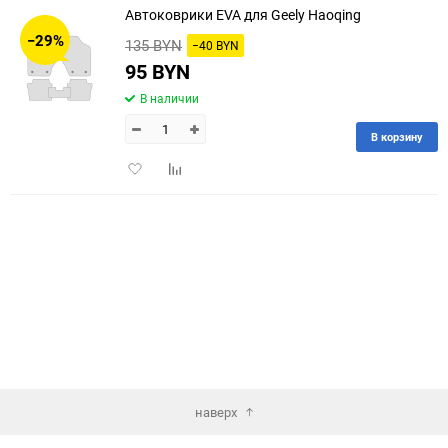
Автоковрики EVA для Geely Haoqing
30
−29%
135 BYN
−40 BYN
60
95 BYN
В наличии
90
В корзину
150
Добавить
Добавить
в
к
избранное
сравнению
наверх