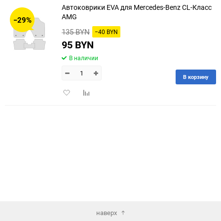
Автоковрики EVA для Mercedes-Benz CL-Класс
30
AMG
−29%
135 BYN
−40 BYN
60
95 BYN
90
В наличии
150
В корзину
Добавить
Добавить
в
к
избранное
сравнению
наверх