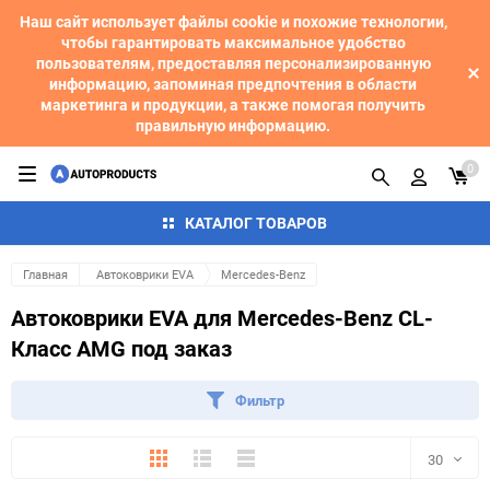
Наш сайт использует файлы cookie и похожие технологии,
чтобы гарантировать максимальное удобство
пользователям, предоставляя персонализированную
информацию, запоминая предпочтения в области
маркетинга и продукции, а также помогая получить
правильную информацию.
0
КАТАЛОГ ТОВАРОВ
Главная
Автоковрики EVA
Mercedes-Benz
Автоковрики EVA для Mercedes-Benz CL-
Класс AMG под заказ
Фильтр
Плитка
Подробно
Компактно
30