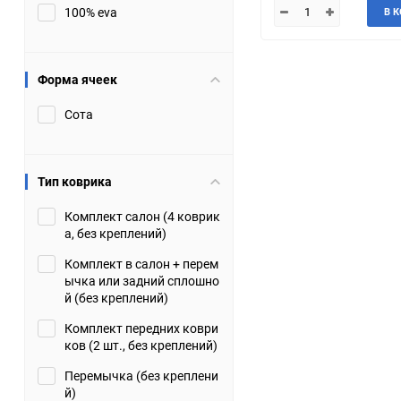
100% eva
В 
JMC
Jaguar
Lamborghini
Lancia
Форма ячеек
Сота
Lincoln
Luxgen
Maserati
Maybach
Тип коврика
Metrocab
Mitsubishi
Комплект салон (4 коврик
а, без креплений)
Opel
PUCH
Комплект в салон + перем
ычка или задний сплошно
Porsche
Proton
й (без креплений)
Комплект передних коври
Rover
SEAT
ков (2 шт., без креплений)
Перемычка (без креплени
ShuangHuan
Skoda
й)