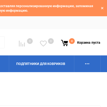
едоставляя персонализированную информацию, запоминая
ьную информацию.
0
0
0
Корзина
пуста
ПОДПЯТНИКИ ДЛЯ КОВРИКОВ
Alpina
Aro
BAIC
BelGee
Borgward
Brilliance