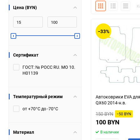
Плитка
Подробно
Компакт
К
Цена (BYN)
Bugatti
Cadillac
Chery
Chevrolet
−33%
DW Hower
Dacia
Сертификат
Datsun
De Tomaso
ГОСТ: № РОСС RU. МО 10.
Н01139
DongFeng
Doninvest
Ferrari
Fiat
Температурный режим
Автоковрики EVA для I
QX60 2014-н.в.
Geely
Genesis
от +70°С до -70°С
150 BYN
−50 BYN
Hanomag
Haval
100 BYN
Материал
В наличии
Hummer
Hyundai