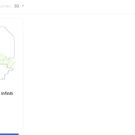
но
ол-во:
30
Chana
ChangFeng
30
Chrysler
Citroen
60
Dadi
Daewoo
90
DeLorean
Delage
150
Eagle
Excalibur
Ford
Foton
nfiniti
Geo
Great Wall
Hawtai
Honda
Infiniti
Iran Khodro