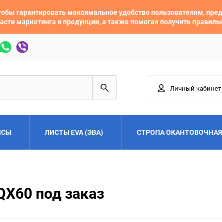
 чтобы гарантировать максимальное удобство пользователям, пр
асти маркетинга и продукции, а также помогая получить правил
Личный кабинет
ЙСЫ
ЛИСТЫ EVA (ЭВА)
СТРОПА ОКАНТОВОЧНАЯ
Adler
Alfa Romeo
 QX60 под заказ
Audi
Austin
Buick
BYD