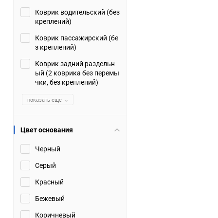
Коврик водительский (без
Suzuki
TATA
креплений)
Tianye
Tofas
Коврик пассажирский (бе
з креплений)
Volkswagen
Volvo
Коврик задний раздельн
ый (2 коврика без перемы
чки, без креплений)
Zotye
ЗАЗ
показать еще
Москвич
СМЗ
Цвет основания
Черный
Серый
Красный
Бежевый
Коричневый