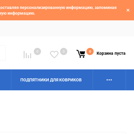
едоставляя персонализированную информацию, запоминая
ьную информацию.
0
0
0
Корзина
пуста
ПОДПЯТНИКИ ДЛЯ КОВРИКОВ
Alpina
Aro
BAIC
BelGee
Borgward
Brilliance