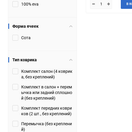
100% eva
В 
JMC
Jaguar
Lamborghini
Lancia
Форма ячеек
Сота
Lincoln
Luxgen
Maserati
Maybach
Тип коврика
Metrocab
Mitsubishi
Комплект салон (4 коврик
а, без креплений)
Opel
PUCH
Комплект в салон + перем
ычка или задний сплошно
Porsche
Proton
й (без креплений)
Комплект передних коври
Rover
SEAT
ков (2 шт., без креплений)
Перемычка (без креплени
ShuangHuan
Skoda
й)