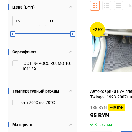
Плитка
Подробно
Компакт
К
Цена (BYN)
Bugatti
Cadillac
Chery
Chevrolet
−29%
DW Hower
Dacia
Сертификат
Datsun
De Tomaso
ГОСТ: № РОСС RU. МО 10.
Н01139
DongFeng
Doninvest
Ferrari
Fiat
Температурный режим
Автоковрики EVA для
Twingo I 1993-2007г.в
Geely
Genesis
от +70°С до -70°С
135 BYN
−40 BYN
Hanomag
Haval
95 BYN
Материал
В наличии
Hummer
Hyundai