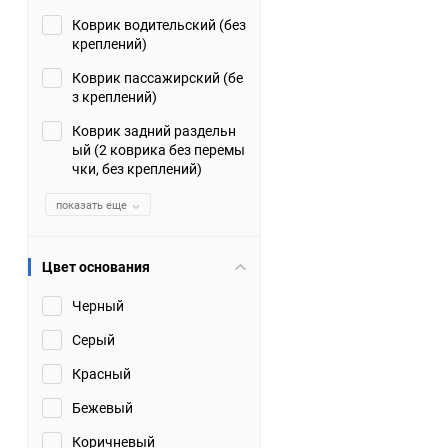
Коврик водительский (без
Suzuki
TATA
креплений)
Tianye
Tofas
Коврик пассажирский (бе
з креплений)
Volkswagen
Volvo
Коврик задний раздельн
ый (2 коврика без перемы
чки, без креплений)
Zotye
ЗАЗ
показать еще
Москвич
СМЗ
Цвет основания
Черный
Серый
Красный
Бежевый
Коричневый