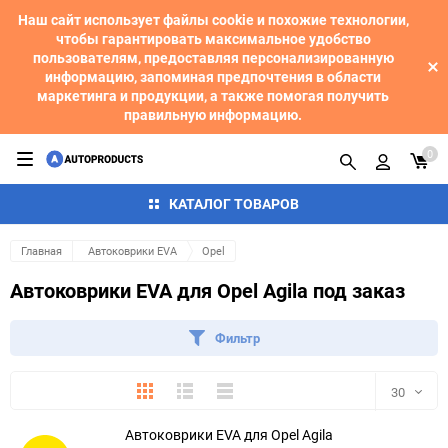
Наш сайт использует файлы cookie и похожие технологии,
чтобы гарантировать максимальное удобство
пользователям, предоставляя персонализированную
информацию, запоминая предпочтения в области
маркетинга и продукции, а также помогая получить
правильную информацию.
0
КАТАЛОГ ТОВАРОВ
Главная
Автоковрики EVA
Opel
Автоковрики EVA для Opel Agila под заказ
Фильтр
Плитка
Подробно
Компактно
30
Автоковрики EVA для Opel Agila
30