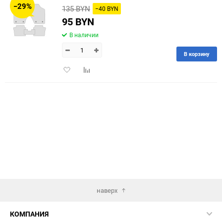
−29%
135 BYN
−40 BYN
60
95 BYN
В наличии
90
В корзину
150
Добавить
Добавить
в
к
избранное
сравнению
наверх
КОМПАНИЯ