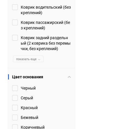
Коврик водительский (без
Suzuki
TATA
креплений)
Tianye
Tofas
Коврик пассажирский (бе
з креплений)
Volkswagen
Volvo
Коврик задний раздельн
ый (2 коврика без перемы
чки, без креплений)
Zotye
ЗАЗ
показать еще
Москвич
СМЗ
Цвет основания
Черный
Серый
Красный
Бежевый
Коричневый