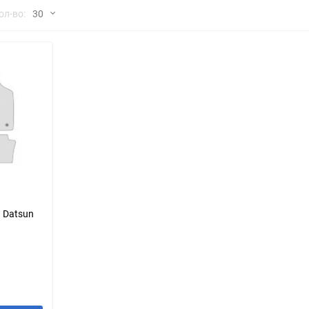
но
ол-во:
30
Chana
ChangFeng
30
Chrysler
Citroen
60
Dadi
Daewoo
90
DeLorean
Delage
150
Eagle
Excalibur
Ford
Foton
 Datsun
Geo
Great Wall
Hawtai
Honda
Infiniti
Iran Khodro