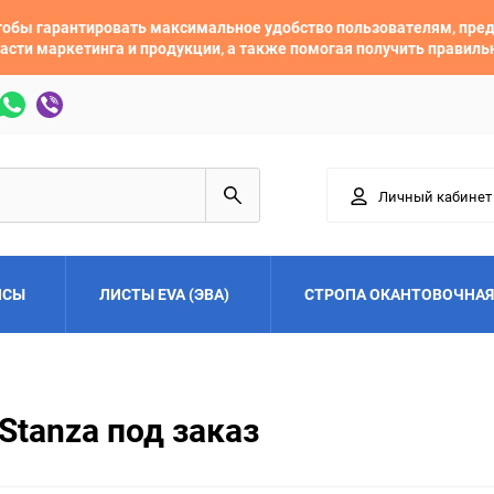
 чтобы гарантировать максимальное удобство пользователям, пр
асти маркетинга и продукции, а также помогая получить правил
Личный кабинет
ЙСЫ
ЛИСТЫ EVA (ЭВА)
СТРОПА ОКАНТОВОЧНАЯ
Adler
Alfa Romeo
Stanza под заказ
Audi
Austin
Buick
BYD