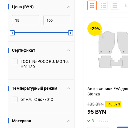
Плитка
Подробно
Компакт
К
Цена (BYN)
Bugatti
Cadillac
Chery
Chevrolet
−29%
DW Hower
Dacia
Сертификат
Datsun
De Tomaso
ГОСТ: № РОСС RU. МО 10.
Н01139
DongFeng
Doninvest
Ferrari
Fiat
Температурный режим
Автоковрики EVA для
Stanza
Geely
Genesis
от +70°С до -70°С
135 BYN
−40 BYN
Hanomag
Haval
95 BYN
Материал
В наличии
Hummer
Hyundai