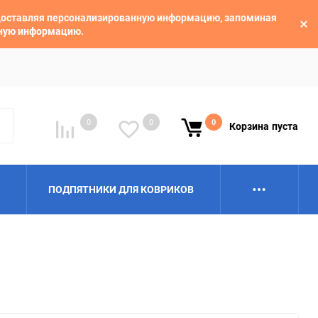
едоставляя персонализированную информацию, запоминая
ьную информацию.
0
0
0
Корзина
пуста
ПОДПЯТНИКИ ДЛЯ КОВРИКОВ
Alpina
Aro
BAIC
BelGee
Borgward
Brilliance