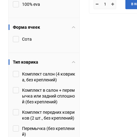
100% eva
В 
JMC
Jaguar
Lamborghini
Lancia
Форма ячеек
Сота
Lincoln
Luxgen
Maserati
Maybach
Тип коврика
Metrocab
Mitsubishi
Комплект салон (4 коврик
а, без креплений)
Opel
PUCH
Комплект в салон + перем
ычка или задний сплошно
Porsche
Proton
й (без креплений)
Комплект передних коври
Rover
SEAT
ков (2 шт., без креплений)
Перемычка (без креплени
ShuangHuan
Skoda
й)