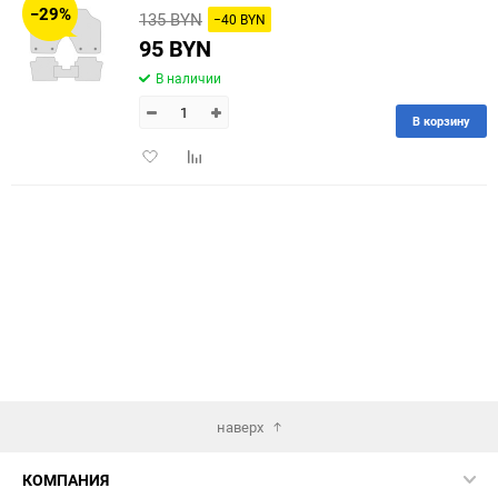
−29%
135 BYN
−40 BYN
60
95 BYN
В наличии
90
В корзину
150
Добавить
Добавить
в
к
избранное
сравнению
наверх
КОМПАНИЯ