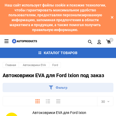
Наш сайт использует файлы cookie и похожие технологии,
чтобы гарантировать максимальное удобство
пользователям, предоставляя персонализированную
информацию, запоминая предпочтения в области
маркетинга и продукции, а также помогая получить
правильную информацию.
0
КАТАЛОГ ТОВАРОВ
Главная
Автоковрики EVA
Ford
Автоковрики EVA для Ford Ixion под заказ
Фильтр
Плитка
Подробно
Компактно
30
Автоковрики EVA для Ford Ixion
30