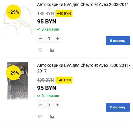
Автоковрики EVA для Chevrolet Aveo 2003-2011
30
−29%
135 BYN
−40 BYN
60
95 BYN
В наличии
90
В корзину
150
Добавить
Добавить
в
к
избранное
сравнению
Автоковрики EVA для Chevrolet Aveo T300 2011-
2017
−29%
135 BYN
−40 BYN
95 BYN
В наличии
В корзину
Добавить
Добавить
в
к
избранное
сравнению