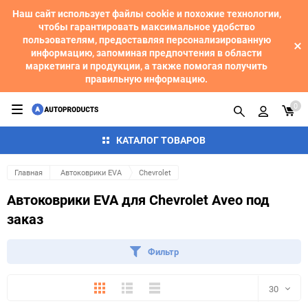
Наш сайт использует файлы cookie и похожие технологии,
чтобы гарантировать максимальное удобство
пользователям, предоставляя персонализированную
информацию, запоминая предпочтения в области
маркетинга и продукции, а также помогая получить
правильную информацию.
0
КАТАЛОГ ТОВАРОВ
Главная
Автоковрики EVA
Chevrolet
Автоковрики EVA для Chevrolet Aveo под
заказ
Фильтр
Плитка
Подробно
Компактно
30