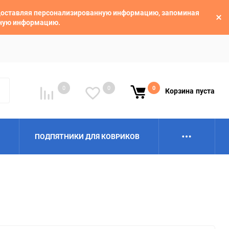
едоставляя персонализированную информацию, запоминая
ьную информацию.
0
0
0
Корзина
пуста
ПОДПЯТНИКИ ДЛЯ КОВРИКОВ
Alpina
Aro
BAIC
BelGee
Borgward
Brilliance