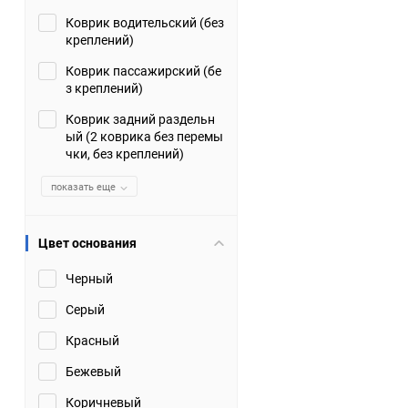
Коврик водительский (без
Suzuki
TATA
креплений)
Tianye
Tofas
Коврик пассажирский (бе
з креплений)
Volkswagen
Volvo
Коврик задний раздельн
ый (2 коврика без перемы
чки, без креплений)
Zotye
ЗАЗ
показать еще
Москвич
СМЗ
Цвет основания
Черный
Серый
Красный
Бежевый
Коричневый