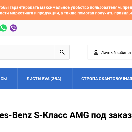
 чтобы гарантировать максимальное удобство пользователям, пр
асти маркетинга и продукции, а также помогая получить правил
Личный кабинет
ЙСЫ
ЛИСТЫ EVA (ЭВА)
СТРОПА ОКАНТОВОЧНАЯ
Adler
Alfa Romeo
es-Benz S-Класс AMG под заказ
Audi
Austin
Buick
BYD