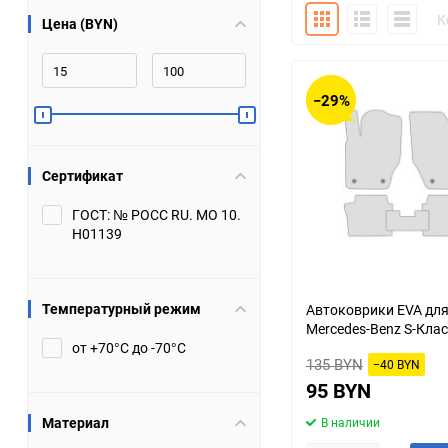
Плитка
Подробно
Компакт
К
Цена (BYN)
Bugatti
Cadillac
Chery
Chevrolet
−29%
DW Hower
Dacia
Сертификат
Datsun
De Tomaso
ГОСТ: № РОСС RU. МО 10.
Н01139
DongFeng
Doninvest
Ferrari
Fiat
Температурный режим
Автоковрики EVA дл
Mercedes-Benz S-Кла
Geely
Genesis
от +70°С до -70°С
135 BYN
−40 BYN
Hanomag
Haval
95 BYN
Материал
В наличии
Hummer
Hyundai