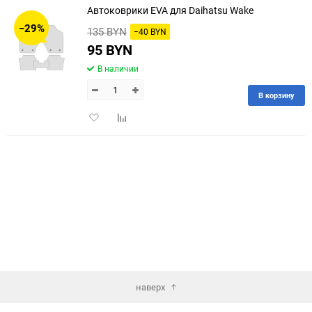
Автоковрики EVA для Daihatsu Wake
30
−29%
135 BYN
−40 BYN
60
95 BYN
В наличии
90
В корзину
150
Добавить
Добавить
в
к
избранное
сравнению
наверх