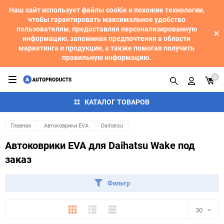
Наш сайт использует файлы cookie и похожие технологии,
чтобы гарантировать максимальное удобство
пользователям, предоставляя персонализированную
информацию, запоминая предпочтения в области
маркетинга и продукции, а также помогая получить
правильную информацию.
0
КАТАЛОГ ТОВАРОВ
Главная
Автоковрики EVA
Daihatsu
Автоковрики EVA для Daihatsu Wake под
заказ
Фильтр
Плитка
Подробно
Компактно
30