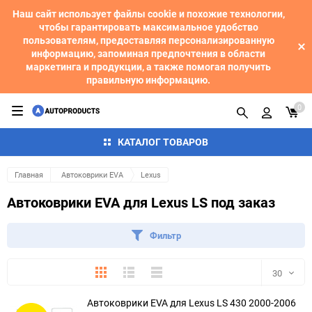
Наш сайт использует файлы cookie и похожие технологии,
чтобы гарантировать максимальное удобство
пользователям, предоставляя персонализированную
информацию, запоминая предпочтения в области
маркетинга и продукции, а также помогая получить
правильную информацию.
0
КАТАЛОГ ТОВАРОВ
Главная
Автоковрики EVA
Lexus
Автоковрики EVA для Lexus LS под заказ
Фильтр
Плитка
Подробно
Компактно
30
Автоковрики EVA для Lexus LS 430 2000-2006
30