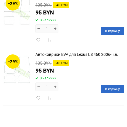
−29%
135 BYN
−40 BYN
60
95 BYN
В наличии
90
В корзину
150
Добавить
Добавить
в
к
избранное
сравнению
Автоковрики EVA для Lexus LS 460 2006-н.в.
−29%
135 BYN
−40 BYN
95 BYN
В наличии
В корзину
Добавить
Добавить
в
к
избранное
сравнению