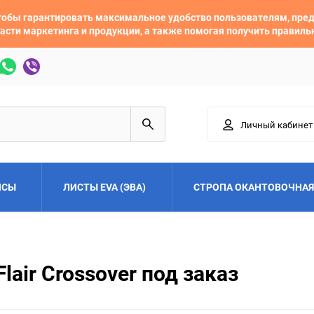
 чтобы гарантировать максимальное удобство пользователям, пр
асти маркетинга и продукции, а также помогая получить правил
Личный кабинет
ЙСЫ
ЛИСТЫ EVA (ЭВА)
СТРОПА ОКАНТОВОЧНАЯ
Adler
Alfa Romeo
air Crossover под заказ
Audi
Austin
Buick
BYD