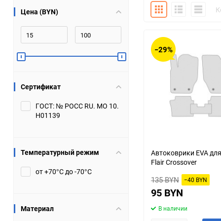
Плитка
Подробно
Компакт
К
Цена (BYN)
Bugatti
Cadillac
Chery
Chevrolet
−29%
DW Hower
Dacia
Сертификат
Datsun
De Tomaso
ГОСТ: № РОСС RU. МО 10.
Н01139
DongFeng
Doninvest
Ferrari
Fiat
Температурный режим
Автоковрики EVA дл
Flair Crossover
Geely
Genesis
от +70°С до -70°С
135 BYN
−40 BYN
Hanomag
Haval
95 BYN
Материал
В наличии
Hummer
Hyundai