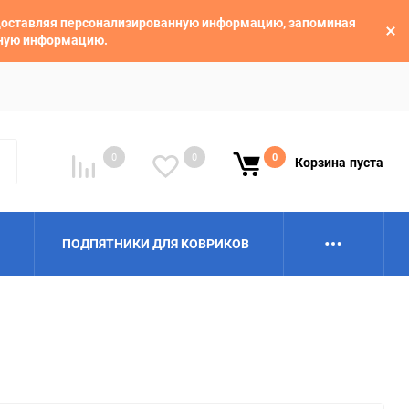
едоставляя персонализированную информацию, запоминая
ьную информацию.
0
0
0
Корзина
пуста
ПОДПЯТНИКИ ДЛЯ КОВРИКОВ
Alpina
Aro
BAIC
BelGee
Borgward
Brilliance