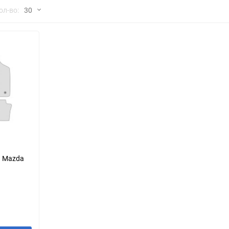
но
ол-во:
30
Chana
ChangFeng
30
Chrysler
Citroen
60
Dadi
Daewoo
90
DeLorean
Delage
150
Eagle
Excalibur
Ford
Foton
я Mazda
Geo
Great Wall
Hawtai
Honda
Infiniti
Iran Khodro