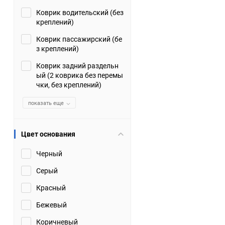
Коврик водительский (без
Suzuki
TATA
креплений)
Tianye
Tofas
Коврик пассажирский (бе
з креплений)
Volkswagen
Volvo
Коврик задний раздельн
ый (2 коврика без перемы
чки, без креплений)
Zotye
ЗАЗ
показать еще
Москвич
СМЗ
Цвет основания
Черный
Серый
Красный
Бежевый
Коричневый