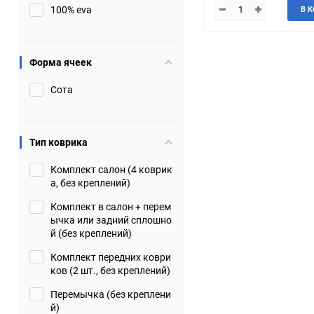
100% eva
В 
JMC
Jaguar
Lamborghini
Lancia
Форма ячеек
Сота
Lincoln
Luxgen
Maserati
Maybach
Тип коврика
Metrocab
Mitsubishi
Комплект салон (4 коврик
а, без креплений)
Opel
PUCH
Комплект в салон + перем
ычка или задний сплошно
Porsche
Proton
й (без креплений)
Комплект передних коври
Rover
SEAT
ков (2 шт., без креплений)
Перемычка (без креплени
ShuangHuan
Skoda
й)